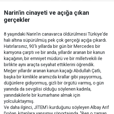
Narin'in cinayeti ve açığa çıkan
gerçekler
8 yaşındaki Narin'in canavarca öldürülmesi Türkiye'de
halı altına süpürülmüş pek çok gerçeği açığa çıkardı.
Hatırlarsınız, 90'lı yıllarda bir gün bir Mercedes bir
kamyona çarptı ve bir anda, yıllardır aranan bir kanun
kaçağının, bir emniyet müdürü ve bir milletvekili ile
birlikte aynı araçta seyahat ettiklerini öğrendik.
Meğer yıllardır aranan kanun kaçağı Abdullah Çatlı,
başka bir kimlikle aramızda krallar gibi yaşıyormuş,
düğünlere gidiyormuş, gizli bir örgütü varmış, o gün
yanında da sevgilisi olduğu söylenen kadınla,
yanındakilerle bir kumarhane almak için
yolculuktaymış.
Ve daha ilginci, JİTEM'i kurduğunu söyleyen Albay Arif
Doğan, kitaplara yansımış röportajında, "Ben o zaman