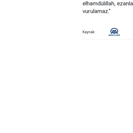
elhamdülillah, ezanl
vurulamaz."
Kaynak: