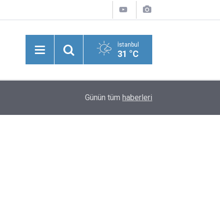
İstanbul
31 °C
Cumhurbaşkanı Erdoğan: Bu Anlaşma, Güvenlik V
18:44
Günün tüm
haberleri
Sağlayacak