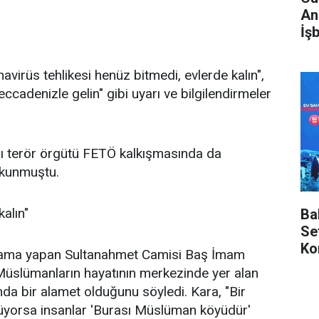
An
İş
virüs tehlikesi henüz bitmedi, evlerde kalın",
ccadenizle gelin" gibi uyarı ve bilgilendirmeler
ı terör örgütü FETÖ kalkışmasında da
okunmuştu.
kalın"
Ba
Se
Ko
lama yapan Sultanahmet Camisi Baş İmam
Sü
Müslümanların hayatının merkezinde yer alan
da bir alamet olduğunu söyledi. Kara, "Bir
yorsa insanlar 'Burası Müslüman köyüdür'