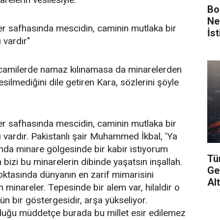
Bo
Ne
er safhasında mescidin, caminin mutlaka bir
İs
 vardır"
camilerde namaz kılınamasa da minarelerden
esilmediğini dile getiren Kara, sözlerini şöyle
er safhasında mescidin, caminin mutlaka bir
ı vardır. Pakistanlı şair Muhammed İkbal, 'Ya
nda minare gölgesinde bir kabir istiyorum
Tü
 bizi bu minarelerin dibinde yaşatsın inşallah.
Ge
ktasında dünyanın en zarif mimarisini
Al
minareler. Tepesinde bir alem var, hilaldir o
 bir göstergesidir, arşa yükseliyor.
rduğu müddetçe burada bu millet esir edilemez