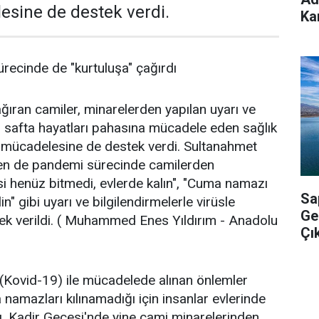
esine de destek verdi.
Ka
ürecinde de "kurtuluşa" çağırdı
ağıran camiler, minarelerden yapılan uyarı ve
ön safta hayatları pahasına mücadele eden sağlık
le mücadelesine de destek verdi. Sultanahmet
en de pandemi sürecinde camilerden
si henüz bitmedi, evlerde kalın", "Cuma namazı
Sa
n" gibi uyarı ve bilgilendirmelerle virüsle
Ge
k verildi. ( Muhammed Enes Yıldırım - Anadolu
Çık
 (Kovid-19) ile mücadelede alınan önlemler
amazları kılınamadığı için insanlar evlerinde
dı. Kadir Gecesi'nde yine cami minarelerinden