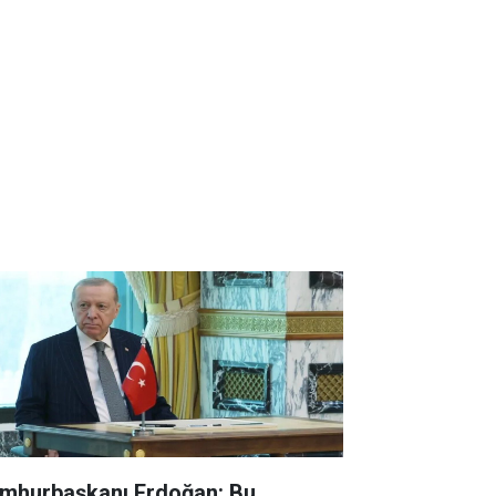
mhurbaşkanı Erdoğan: Bu