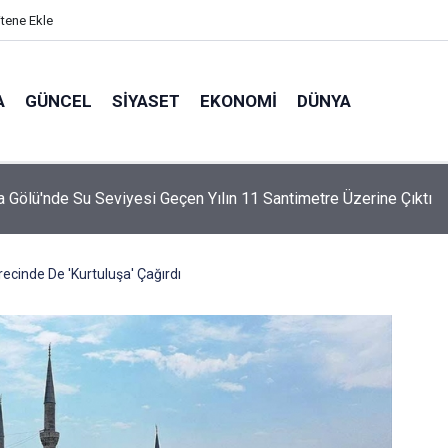
itene Ekle
A
GÜNCEL
SIYASET
EKONOMI
DÜNYA
 Gölü'nde Su Seviyesi Geçen Yılın 11 Santimetre Üzerine Çıktı
recinde De 'Kurtuluşa' Çağırdı