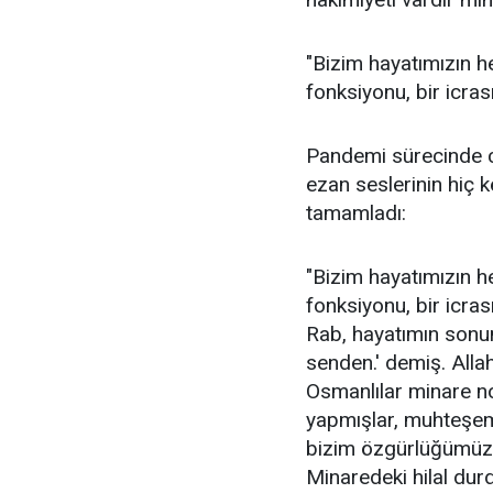
"Bizim hayatımızın h
fonksiyonu, bir icrası
Pandemi sürecinde 
ezan seslerinin hiç k
tamamladı:
"Bizim hayatımızın h
fonksiyonu, bir icras
Rab, hayatımın sonu
senden.' demiş. Allah
Osmanlılar minare no
yapmışlar, muhteşem 
bizim özgürlüğümüzün
Minaredeki hilal du