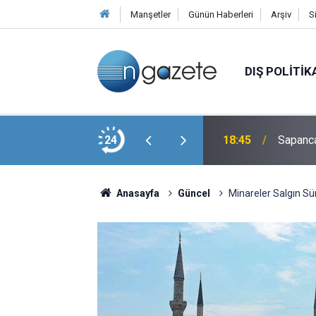
Manşetler
Günün Haberleri
Arşiv
S
DIŞ POLITIK
miş Karanlıkta Kalmış Olayları Çözeceğiz
24
18:45
Sapanca
Anasayfa
Güncel
Minareler Salgın Sü