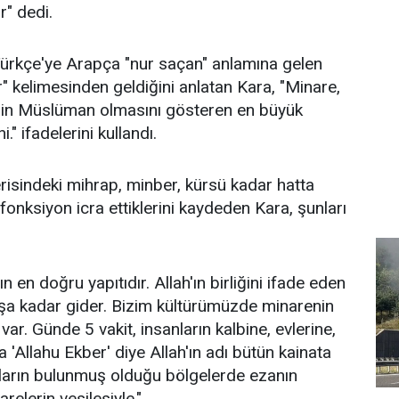
" dedi.
Türkçe'ye Arapça "nur saçan" anlamına gelen
" kelimesinden geldiğini anlatan Kara, "Minare,
hrin Müslüman olmasını gösteren en büyük
." ifadelerini kullandı.
erisindeki mihrap, minber, kürsü kadar hatta
fonksiyon icra ettiklerini kaydeden Kara, şunları
n en doğru yapıtıdır. Allah'ın birliğini ifade eden
 arşa kadar gider. Bizim kültürümüzde minarenin
ar. Günde 5 vakit, insanların kalbine, evlerine,
ya 'Allahu Ekber' diye Allah'ın adı bütün kainata
nların bulunmuş olduğu bölgelerde ezanın
relerin vesilesiyle."