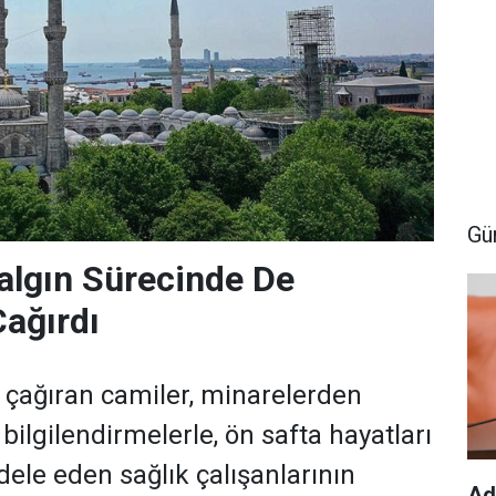
Gü
algın Sürecinde De
Çağırdı
e çağıran camiler, minarelerden
 bilgilendirmelerle, ön safta hayatları
le eden sağlık çalışanlarının
Ad