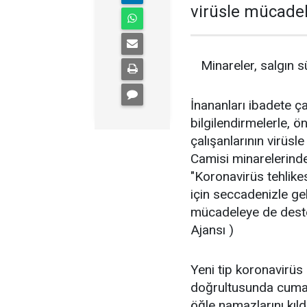
virüsle mücadel
Minareler, salgın s
İnananları ibadete ç
bilgilendirmelerle, 
çalışanlarının virüs
Camisi minarelerind
"Koronavirüs tehlike
için seccadenizle geli
mücadeleye de deste
Ajansı )
Yeni tip koronavirüs
doğrultusunda cuma n
öğle namazlarını kıl