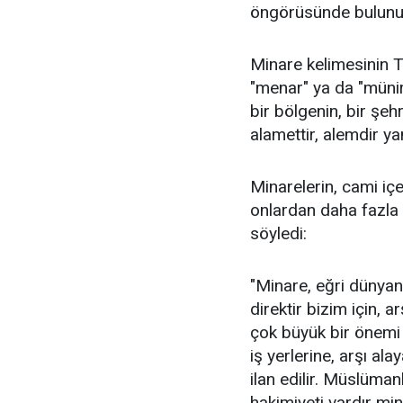
öngörüsünde bulunur
Minare kelimesinin 
"menar" ya da "münir
bir bölgenin, bir şe
alamettir, alemdir yani
Minarelerin, cami iç
onlardan daha fazla 
söyledi:
"Minare, eğri dünyanı
direktir bizim için,
çok büyük bir önemi v
iş yerlerine, arşı ala
ilan edilir. Müslüma
hakimiyeti vardır mina