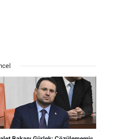
ncel
alet Bakanı Gürlek: Çözülememiş