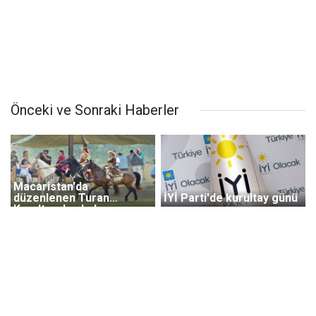
Önceki ve Sonraki Haberler
Macaristan'da
düzenlenen Turan
İYİ Parti'de kurultay günü
Kurultayı başladı