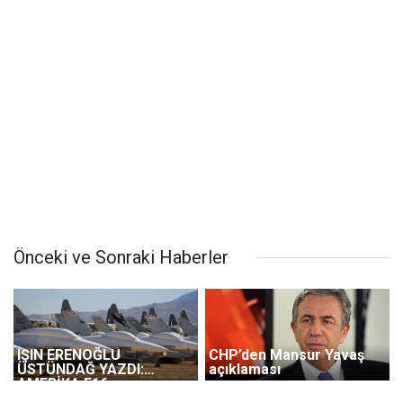
Önceki ve Sonraki Haberler
IŞIN ERENOĞLU
CHP’den Mansur Yavaş
ÜSTÜNDAĞ YAZDI:
açıklaması
AMERİKA F16
UÇAKLARINI NEDEN