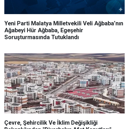
Yeni Parti Malatya Milletvekili Veli Ağbaba’nın
Ağabeyi Hür Ağbaba, Egeşehir
Soruşturmasında Tutuklandı
Çevre, Şehircilik Ve İklim Değişikliği