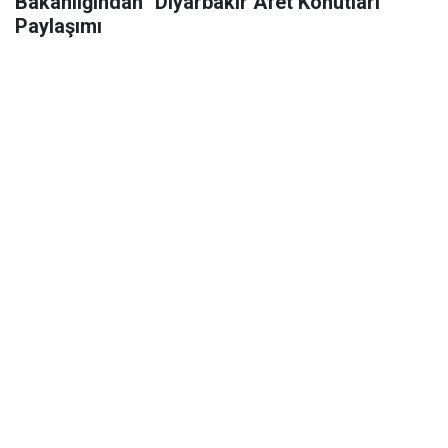
Bakanlığından "Diyarbakır Afet Konutları"
Paylaşımı