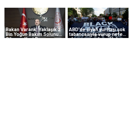
Bakan Varank: Yaklaşık 2
ABD'de siyah yurttaşı şok
Bin Yoğun Bakım Solunum
tabancasıyla vurup nefes
Cihazını Yurt Dışına
alamıyorum diye ağlatan
Gönderdik
polis bu kez doğrudan
tutuklandı