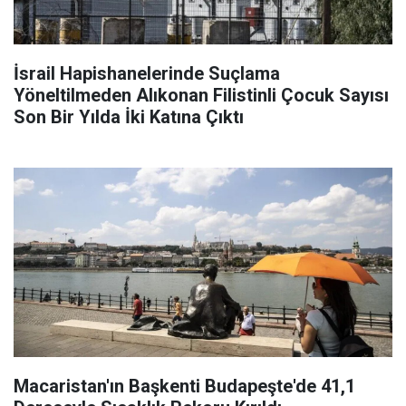
İsrail Hapishanelerinde Suçlama
Yöneltilmeden Alıkonan Filistinli Çocuk Sayısı
Son Bir Yılda İki Katına Çıktı
Macaristan'ın Başkenti Budapeşte'de 41,1