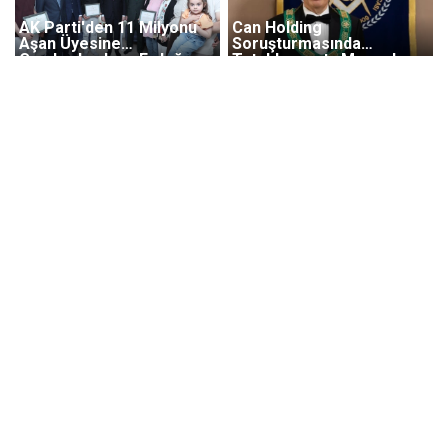
AK Parti'den 11 Milyonu
Can Holding
Aşan Üyesine
Soruşturmasında
Cumhurbaşkanı Erdoğan
Tutuklanmıştı: Masonlar
İmzalı Teşekkür Belgesi
Derneği Başkanı Remzi
Sanver'e Tahliye Kararı