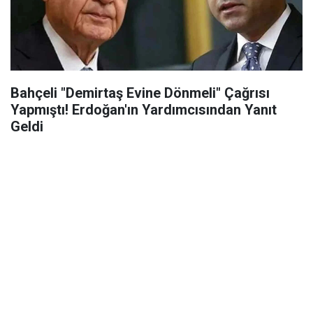
Bahçeli "Demirtaş Evine Dönmeli" Çağrısı
Yapmıştı! Erdoğan'ın Yardımcısından Yanıt
Geldi