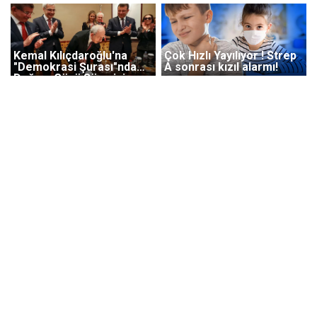
Kemal Kılıçdaroğlu'na
Çok Hızlı Yayılıyor ! Strep
"Demokrasi Şurası"nda
A sonrası kızıl alarmı!
Doğum Günü Sürprizi