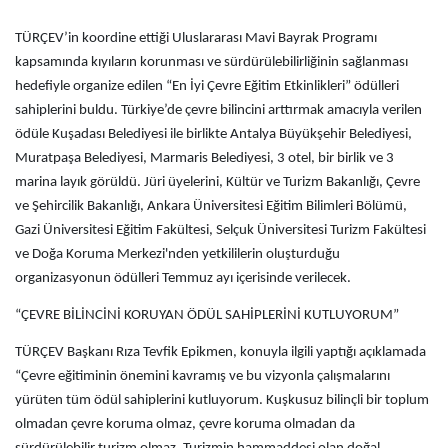
TÜRÇEV’in koordine ettiği Uluslararası Mavi Bayrak Programı
kapsamında kıyıların korunması ve sürdürülebilirliğinin sağlanması
hedefiyle organize edilen “En İyi Çevre Eğitim Etkinlikleri” ödülleri
sahiplerini buldu. Türkiye’de çevre bilincini arttırmak amacıyla verilen
ödüle Kuşadası Belediyesi ile birlikte Antalya Büyükşehir Belediyesi,
Muratpaşa Belediyesi, Marmaris Belediyesi, 3 otel, bir birlik ve 3
marina layık görüldü. Jüri üyelerini, Kültür ve Turizm Bakanlığı, Çevre
ve Şehircilik Bakanlığı, Ankara Üniversitesi Eğitim Bilimleri Bölümü,
Gazi Üniversitesi Eğitim Fakültesi, Selçuk Üniversitesi Turizm Fakültesi
ve Doğa Koruma Merkezi'nden yetkililerin oluşturduğu
organizasyonun ödülleri Temmuz ayı içerisinde verilecek.
“ÇEVRE BİLİNCİNİ KORUYAN ÖDÜL SAHİPLERİNİ KUTLUYORUM”
TÜRÇEV Başkanı Rıza Tevfik Epikmen, konuyla ilgili yaptığı açıklamada
“Çevre eğitiminin önemini kavramış ve bu vizyonla çalışmalarını
yürüten tüm ödül sahiplerini kutluyorum. Kuşkusuz bilinçli bir toplum
olmadan çevre koruma olmaz, çevre koruma olmadan da