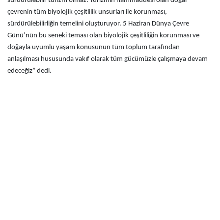
sürdürülebilir turizm olmaz. Turizmin hammaddesi olan doğal
çevrenin tüm biyolojik çeşitlilik unsurları ile korunması,
sürdürülebilirliğin temelini oluşturuyor. 5 Haziran Dünya Çevre
Günü’nün bu seneki teması olan biyolojik çeşitliliğin korunması ve
doğayla uyumlu yaşam konusunun tüm toplum tarafından
anlaşılması hususunda vakıf olarak tüm gücümüzle çalışmaya devam
edeceğiz” dedi.