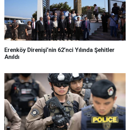
Erenköy Direnişi’nin 62’nci Yılında Şehitler
Anıldı