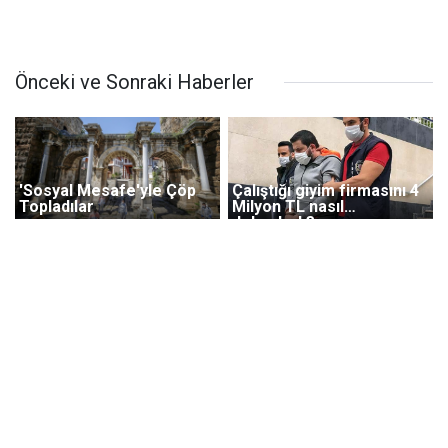
Önceki ve Sonraki Haberler
'Sosyal Mesafe'yle Çöp
Çalıştığı giyim firmasını 4
Topladılar
Milyon TL nasıl
dolandırdı?