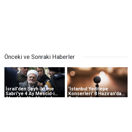
Önceki ve Sonraki Haberler
İsrail'den Şeyh İkrime
'İstanbul Yeditepe
Sabri'ye 4 Ay Mescid-i
Konserleri' 8 Haziran'da
Aksa'dan Uzaklaştırılma
Başlayacak
Cezası