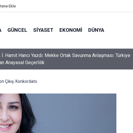
itene Ekle
A
GÜNCEL
SIYASET
EKONOMI
DÜNYA
r. İ. Hamit Hancı Yazdı: Mekke Ortak Savunma Anlaşması: Türkiye
an Anayasal Geçerlilik
n Çıkış: Konkordato