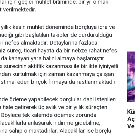
lar için geçici mühlet bitiminde, bir yıl olmak
 verilmektedir.
r yıllık kesin mühlet döneminde borçluya icra ve
amadığı gibi başlatılan takipler de durdurulduğu
bir nefes almaktadır. Detaylarına fazlaca
z süreç, ticari hayata da bir nebze rahat nefes
n da kanayan yara halini almaya başlamıştır
sürecinin aktiflik kazanması ile birlikte iyiniyetli
mdan kurtulmak için zaman kazanmaya çalışan
istimal eden birçok firmaya da rastlanmaktadır.
de ödeme yapabilecek borçlular dahi istenilen
 hale getirerek üç aylık ve bir yıllık süreçten
Kü
. Böylece tek kalemde ödemek zorunda
Aç
lacaklılarla anlaşarak indirime gidebilme,
Ve
na sahip olmaktadırlar. Alacaklılar ise borçlu