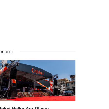
onomi
tlekçi Halka Arz Oluyor