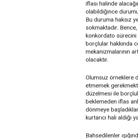
iflası halinde alacağ
olabildiğince durum
Bu duruma haksız yer
sokmaktadır. Bence, 
konkordato sürecini k
borçlular hakkında 
mekanizmalarının art
olacaktır.
Olumsuz örneklere d
etmemek gerekmekted
düzelmesi ile borçlu
beklemeden iflas anla
dönmeye başladıklar
kurtarıcı hali aldığı 
Bahsedilenler ışığınd