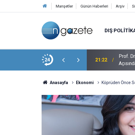
Manşetler
Günün Haberleri
Arşiv
S
DIŞ POLITIK
Prof. D
ir Zamanlar Söz Namustu
24
21:22
Açısınd
Anasayfa
Ekonomi
Köprüden Önce So