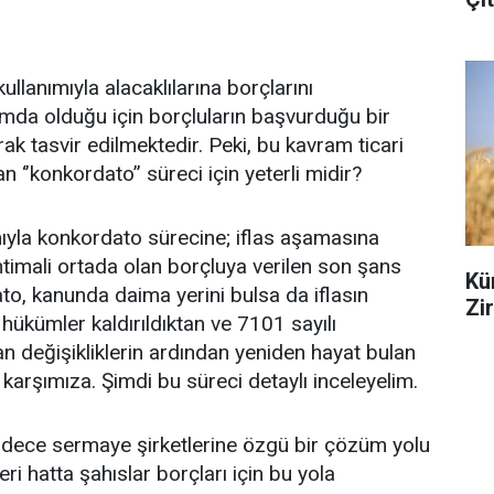
llanımıyla alacaklılarına borçlarını
a olduğu için borçluların başvurduğu bir
ak tasvir edilmektedir. Peki, bu kavram ticari
lan ‘’konkordato’’ süreci için yeterli midir?
ıyla konkordato sürecine; iflas aşamasına
timali ortada olan borçluya verilen son şans
Kür
ato, kanunda daima yerini bulsa da iflasın
Zi
 hükümler kaldırıldıktan ve 7101 sayılı
 değişikliklerin ardından yeniden hayat bulan
ı karşımıza. Şimdi bu süreci detaylı inceleyelim.
sadece sermaye şirketlerine özgü bir çözüm yolu
eri hatta şahıslar borçları için bu yola