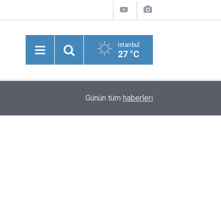
İstanbul
27 °C
DMM, "Mekke Ortak Savunma Anlaşması'nın NA
20:13
Günün tüm
haberleri
Çeliştiği" İddiasını Yalanladı