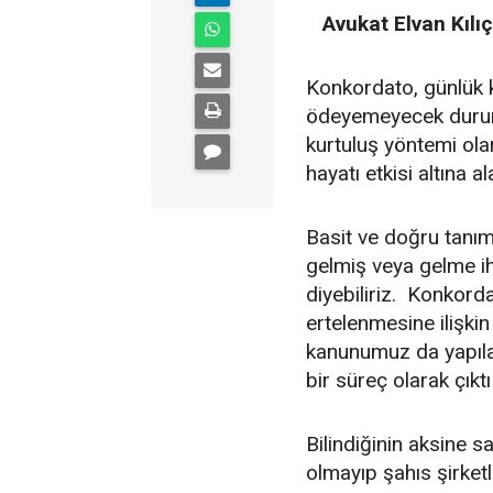
Avukat Elvan Kılıç
Konkordato, günlük ku
ödeyemeyecek durumd
kurtuluş yöntemi olar
hayatı etkisi altına a
Basit ve doğru tanım
gelmiş veya gelme ih
diyebiliriz. Konkord
ertelenmesine ilişkin
kanunumuz da yapılan
bir süreç olarak çıkt
Bilindiğinin aksine 
olmayıp şahıs şirketl