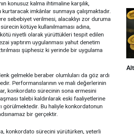
ının konusuz kalma ihtimaline karşılık,
u kurtaracak imkânlar sunmaya çalışmaktadır.
e sebebiyet verilmesi, alacaklıyı zor duruma
sürecin kötüye kullanılmaması adına,
ötü niyetli olarak yürüttükleri tespit edilen
cezai yaptırım uygulanması yahut denetim
tırılması şüphesiz ki yerinde bir uygulama
Al
enk gelmekle beraber olumluları da göz ardı
ir. Performanslarının ve mali değerlerinin
lar, konkordato sürecinin sona ermesini
şması talebi kaldırılarak eski faaliyetlerine
ı görülmektedir. Bu haliyle konkordatonun
yadsınamaz bir gerçektir.
a, konkordato sürecini yürütürken, yeterli