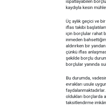
ispatlayabilen borçlu
kaydıyla kesin mühlet
Üç aylık geçici ve bi
iflas takibi başlatıl
için borçlular rahat 
inmeden bahsettiğimi
aldırırken bir yanda
çünkü iflas anlaşması 
şekilde borçlu duru
borçlular yanında su
Bu durumda, vadesin
evrakları usule uygun
faydalanmaktadırlar
oldukları borçlarda a
taksitlendirme imkânı