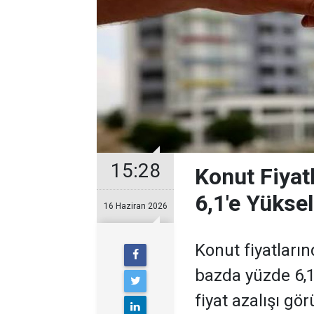
15:28
Konut Fiyat
6,1'e Yüksel
16 Haziran 2026
Konut fiyatların
bazda yüzde 6,1
fiyat azalışı gö