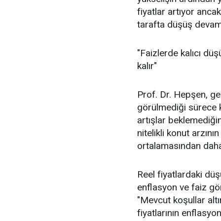
fiyatlar artıyor ancak
tarafta düşüş devam 
"Faizlerde kalıcı düş
kalır"
Prof. Dr. Hepşen, ge
görülmediği sürece k
artışlar beklemediğin
nitelikli konut arzın
ortalamasından daha
Reel fiyatlardaki dü
enflasyon ve faiz g
"Mevcut koşullar alt
fiyatlarının enflasy