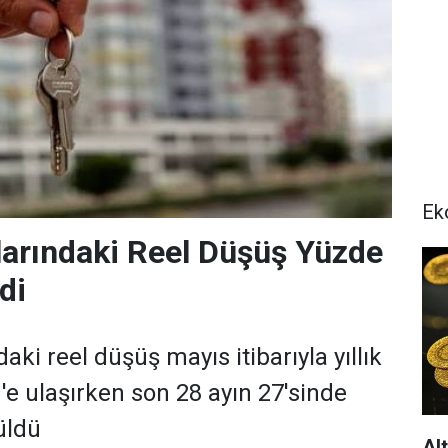
Ek
larındaki Reel Düşüş Yüzde
di
daki reel düşüş mayıs itibarıyla yıllık
'e ulaşırken son 28 ayın 27'sinde
rüldü
Al