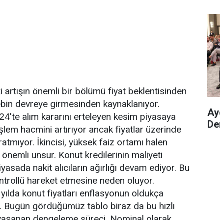
aki artışın önemli bir bölümü fiyat beklentisinden
lebin devreye girmesinden kaynaklanıyor.
Ay
24'te alım kararını erteleyen kesim piyasaya
De
lem hacmini artırıyor ancak fiyatlar üzerinde
atmıyor. İkincisi, yüksek faiz ortamı halen
n önemli unsur. Konut kredilerinin maliyeti
yasada nakit alıcıların ağırlığı devam ediyor. Bu
ontrollü hareket etmesine neden oluyor.
 yılda konut fiyatları enflasyonun oldukça
. Bugün gördüğümüz tablo biraz da bu hızlı
 yaşanan dengeleme süreci. Nominal olarak