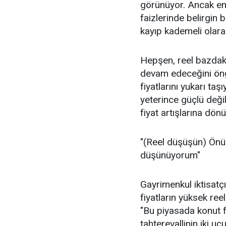
görünüyor. Ancak en
faizlerinde belirgin 
kayıp kademeli olarak 
Hepşen, reel bazdak
devam edeceğini öng
fiyatlarını yukarı ta
yeterince güçlü deği
fiyat artışlarına dön
"(Reel düşüşün) Önü
düşünüyorum"
Gayrimenkul iktisat
fiyatların yüksek ree
"Bu piyasada konut fiya
tahterevallinin iki uc