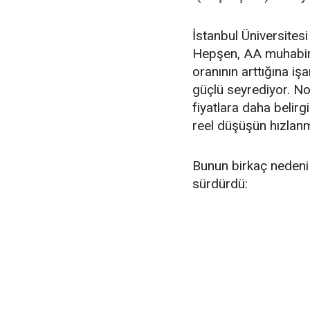
İstanbul Üniversitesi
Hepşen, AA muhabiri
oranının arttığına iş
güçlü seyrediyor. N
fiyatlara daha belir
reel düşüşün hızlanma
Bunun birkaç nedeni 
sürdürdü: