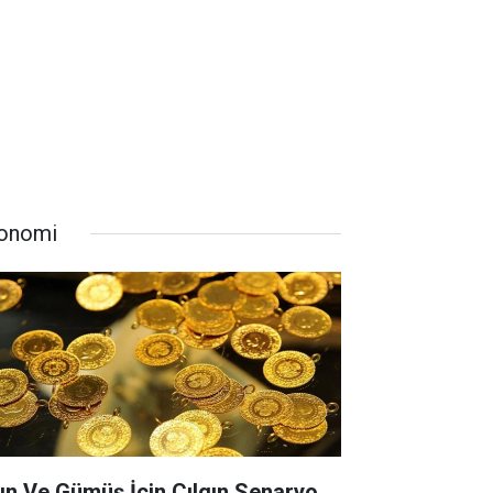
onomi
tın Ve Gümüş İçin Çılgın Senaryo