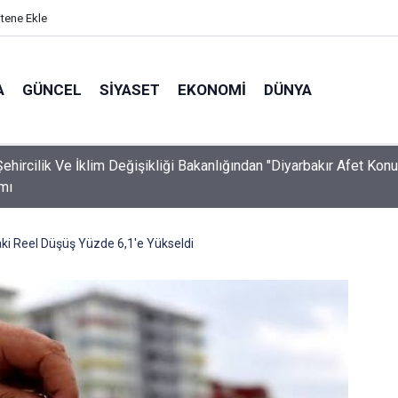
itene Ekle
A
GÜNCEL
SIYASET
EKONOMI
DÜNYA
ehircilik Ve İklim Değişikliği Bakanlığından "Diyarbakır Afet Konut
mı
aki Reel Düşüş Yüzde 6,1'e Yükseldi