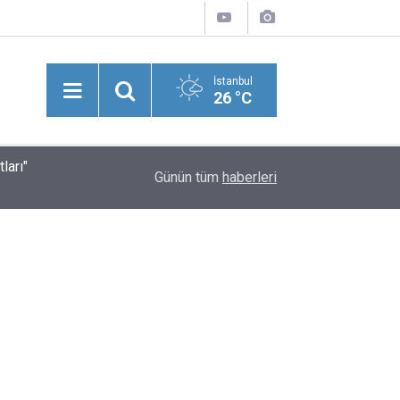
İstanbul
26 °C
ları"
Suriye'nin Başkenti Şam’da Meydana Gelen Şidd
20:43
Günün tüm
haberleri
Yaralılar Olduğu Bildirildi