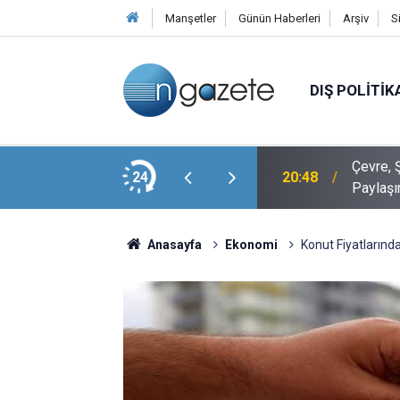
Manşetler
Günün Haberleri
Arşiv
S
DIŞ POLITIK
Veli Ağbaba’nın Ağabeyi Hür Ağbaba, Egeşehir
Çevre, Ş
24
20:48
Paylaşı
Anasayfa
Ekonomi
Konut Fiyatlarınd