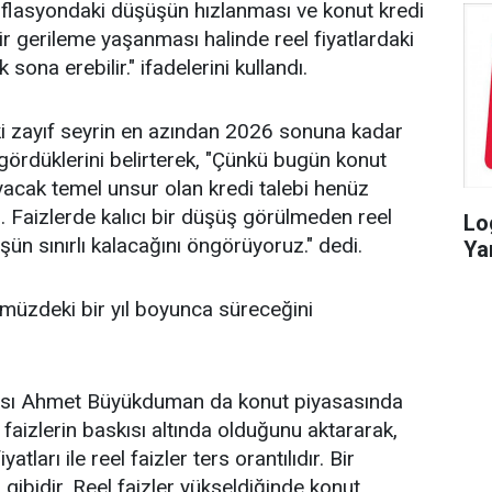
flasyondaki düşüşün hızlanması ve konut kredi
bir gerileme yaşanması halinde reel fiyatlardaki
sona erebilir." ifadelerini kullandı.
i zayıf seyrin en azından 2026 sonuna kadar
ördüklerini belirterek, "Çünkü bugün konut
şıyacak temel unsur olan kredi talebi henüz
l. Faizlerde kalıcı bir düşüş görülmeden reel
Lo
üşün sınırlı kalacağını öngörüyoruz." dedi.
Ya
müzdeki bir yıl boyunca süreceğini
çısı Ahmet Büyükduman da konut piyasasında
l faizlerin baskısı altında olduğunu aktararak,
tları ile reel faizler ters orantılıdır. Bir
u gibidir. Reel faizler yükseldiğinde konut