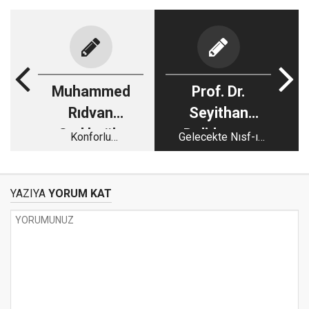
Muhammed
Prof. Dr.
Rıdvan
Seyithan
Sadıkoğlu
Deliduman
Konforlu
Gelecekte Nısf-ı
Cehennemler
Meyyit Olmadan
Emekli Olmak
Mümkün mü?
YAZIYA
YORUM KAT