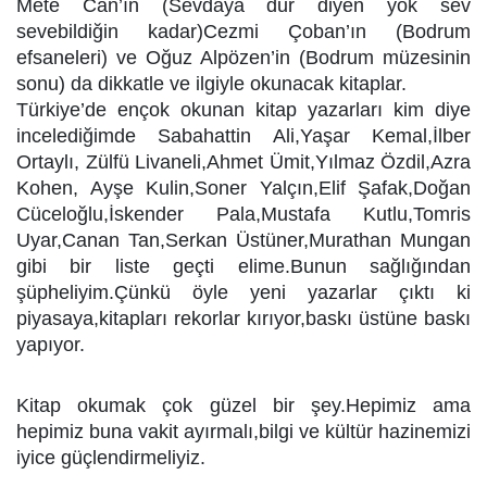
Mete Can’ın (Sevdaya dur diyen yok sev
sevebildiğin kadar)Cezmi Çoban’ın (Bodrum
efsaneleri) ve Oğuz Alpözen’in (Bodrum müzesinin
sonu) da dikkatle ve ilgiyle okunacak kitaplar.
Türkiye’de ençok okunan kitap yazarları kim diye
incelediğimde Sabahattin Ali,Yaşar Kemal,İlber
Ortaylı, Zülfü Livaneli,Ahmet Ümit,Yılmaz Özdil,Azra
Kohen, Ayşe Kulin,Soner Yalçın,Elif Şafak,Doğan
Cüceloğlu,İskender Pala,Mustafa Kutlu,Tomris
Uyar,Canan Tan,Serkan Üstüner,Murathan Mungan
gibi bir liste geçti elime.Bunun sağlığından
şüpheliyim.Çünkü öyle yeni yazarlar çıktı ki
piyasaya,kitapları rekorlar kırıyor,baskı üstüne baskı
yapıyor.
Kitap okumak çok güzel bir şey.Hepimiz ama
hepimiz buna vakit ayırmalı,bilgi ve kültür hazinemizi
iyice güçlendirmeliyiz.