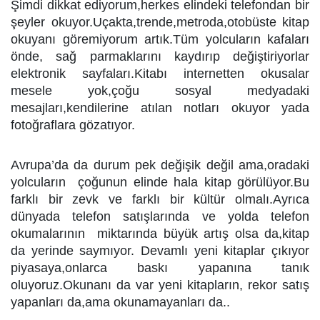
Şimdi dikkat ediyorum,herkes elindeki telefondan bir
şeyler okuyor.Uçakta,trende,metroda,otobüste kitap
okuyanı göremiyorum artık.Tüm yolcuların kafaları
önde, sağ parmaklarını kaydırıp değiştiriyorlar
elektronik sayfaları.Kitabı internetten okusalar
mesele yok,çoğu sosyal medyadaki
mesajları,kendilerine atılan notları okuyor yada
fotoğraflara gözatıyor.
Avrupa’da da durum pek değişik değil ama,oradaki
yolcuların çoğunun elinde hala kitap görülüyor.Bu
farklı bir zevk ve farklı bir kültür olmalı.Ayrıca
dünyada telefon satışlarında ve yolda telefon
okumalarının miktarında büyük artış olsa da,kitap
da yerinde saymıyor. Devamlı yeni kitaplar çıkıyor
piyasaya,onlarca baskı yapanına tanık
oluyoruz.Okunanı da var yeni kitapların, rekor satış
yapanları da,ama okunamayanları da..