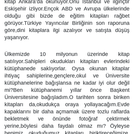
kitap Ankara’da okunuyor.Onu Istanbul ve ilginçtir
Eskişehir izliyor.Ençok ABD ve Avrupa ülkelerinde
olduğu gibi bizde de eğitim kitapları rağbet
görüyor.Türkiye Yayıncılar Birliğinin son raporuna
göre,dini kitaplara ilgi azalıyor ve satışta düşüş
yaşanıyor.
Ülkemizde 10 milyonun üzerinde kitap
satılıyor.Sahipleri okudukları kitapları evlerindeki
kütüphanede saklıyorlar. Oysa okunan kitaplar
ihtiyaç sahiplerine,gençlere,okul ve Üniversite
kütüphanelerine bağışlansa ne kadar iyi olur değil
mi?Ben kütüphanemi yıllar önce Başkent
Üniversitesine bağışladım.O tarihten sonra biriken
kitapları da,okudukça oraya yollayacağım.Evde
kapaklarını bir daha açmamak üzere tozlu raflarda
bekletmek ve önünde fotoğraf çektirmek
yerine,böylesi daha faydalı olmaz mı? Öyleyse
hepimiz okuduğumuz kitapları biriktireceğimize,