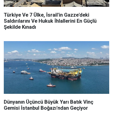
Türkiye Ve 7 Ülke, İsrail'in Gazze'deki
Saldırılarını Ve Hukuk İhlallerini En Güçlü
Şekilde Kınadı
Dünyanın Üçüncü Büyük Yarı Batık Vinç
Gemisi İstanbul Boğazı'ndan Geçiyor