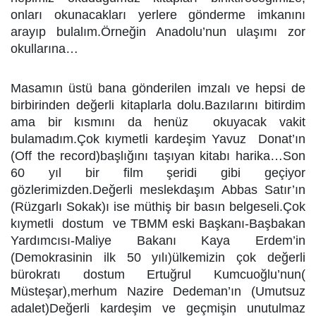
onları okunacakları yerlere gönderme imkanını
arayıp bulalım.Örneğin Anadolu’nun ulaşımı zor
okullarına…
Masamın üstü bana gönderilen imzalı ve hepsi de
birbirinden değerli kitaplarla dolu.Bazılarını bitirdim
ama bir kısmını da henüz okuyacak vakit
bulamadım.Çok kıymetli kardeşim Yavuz Donat’ın
(Off the record)başlığını taşıyan kitabı harika…Son
60 yıl bir film şeridi gibi geçiyor
gözlerimizden.Değerli meslekdaşım Abbas Satır’ın
(Rüzgarlı Sokak)ı ise müthiş bir basın belgeseli.Çok
kıymetli dostum ve TBMM eski Başkanı-Başbakan
Yardımcısı-Maliye Bakanı Kaya Erdem’in
(Demokrasinin ilk 50 yılı)ülkemizin çok değerli
bürokratı dostum Ertuğrul Kumcuoğlu’nun(
Müsteşar),merhum Nazire Dedeman’ın (Umutsuz
adalet)Değerli kardeşim ve geçmişin unutulmaz