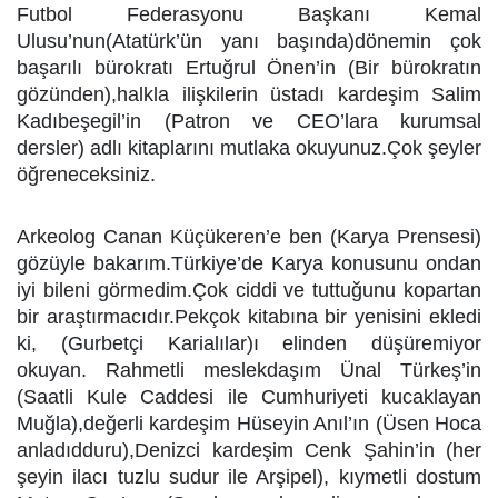
Futbol Federasyonu Başkanı Kemal
Ulusu’nun(Atatürk’ün yanı başında)dönemin çok
başarılı bürokratı Ertuğrul Önen’in (Bir bürokratın
gözünden),halkla ilişkilerin üstadı kardeşim Salim
Kadıbeşegil’in (Patron ve CEO’lara kurumsal
dersler) adlı kitaplarını mutlaka okuyunuz.Çok şeyler
öğreneceksiniz.
Arkeolog Canan Küçükeren’e ben (Karya Prensesi)
gözüyle bakarım.Türkiye’de Karya konusunu ondan
iyi bileni görmedim.Çok ciddi ve tuttuğunu kopartan
bir araştırmacıdır.Pekçok kitabına bir yenisini ekledi
ki, (Gurbetçi Karialılar)ı elinden düşüremiyor
okuyan. Rahmetli meslekdaşım Ünal Türkeş’in
(Saatli Kule Caddesi ile Cumhuriyeti kucaklayan
Muğla),değerli kardeşim Hüseyin Anıl’ın (Üsen Hoca
anladıdduru),Denizci kardeşim Cenk Şahin’in (her
şeyin ilacı tuzlu sudur ile Arşipel), kıymetli dostum