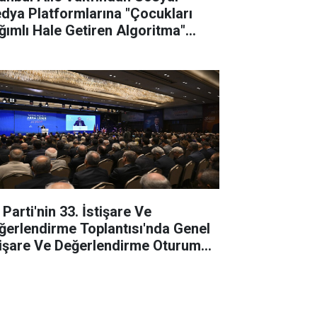
dya Platformlarına "Çocukları
ğımlı Hale Getiren Algoritma"
vası
Parti'nin 33. İstişare Ve
ğerlendirme Toplantısı'nda Genel
tişare Ve Değerlendirme Oturumu
pıldı