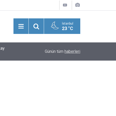
İstanbul
23 °C
kay
21:26
Şevket Bülend Yahnici Yazdı: Bir Zamanlar Söz
Günün tüm
haberleri