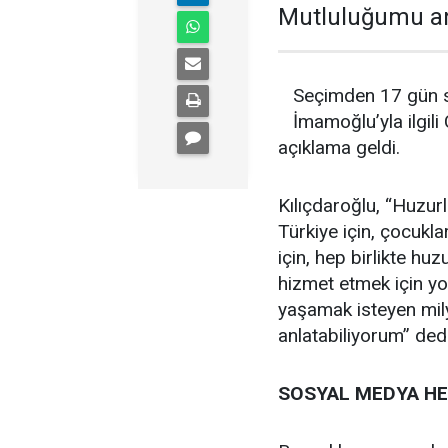
Mutluluğumu anc
Seçimden 17 gün s
İmamoğlu’yla ilgil
açıklama geldi.
Kılıçdaroğlu, “Huzur
Türkiye için, çocukla
için, hep birlikte hu
hizmet etmek için yol
yaşamak isteyen mil
anlatabiliyorum” dedi
SOSYAL MEDYA HE