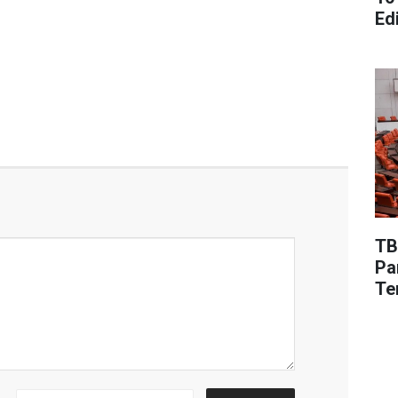
Edi
TB
Pa
Te
De