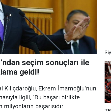
Si
u’ndan seçim sonuçları ile
ıklama geldi!
al Kılıçdaroğlu, Ekrem İmamoğlu'nun
sıyla ilgili, "Bu başarı birlikte
 milyonların başarısıdır.
TB