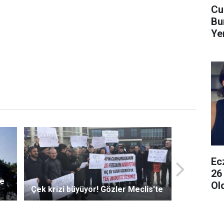
Cu
Bu
Ye
Ec
26
ye
Ol
Çek krizi büyüyor! Gözler Meclis'te