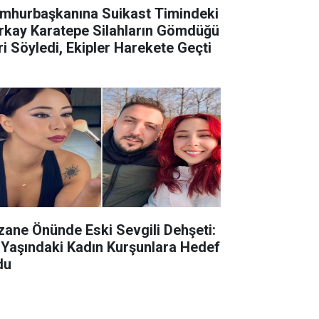
mhurbaşkanına Suikast Timindeki
rkay Karatepe Silahların Gömdüğü
ri Söyledi, Ekipler Harekete Geçti
zane Önünde Eski Sevgili Dehşeti:
 Yaşındaki Kadın Kurşunlara Hedef
du