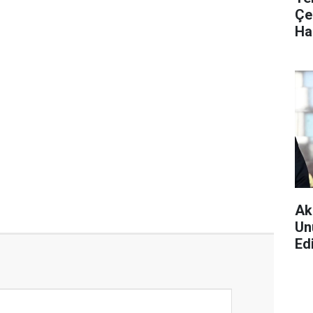
Çe
Ha
Ak
Un
Ed