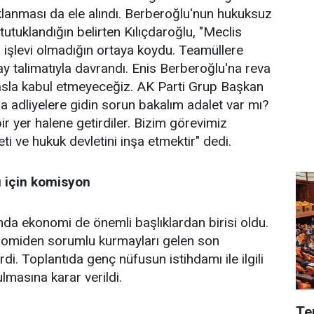
lanması da ele alındı. Berberoğlu'nun hukuksuz
 tutuklandığın belirten Kılıçdaroğlu, "Meclis
r işlevi olmadığın ortaya koydu. Teamüllere
ray talimatıyla davrandı. Enis Berberoğlu'na reva
sla kabul etmeyeceğiz. AK Parti Grup Başkan
ay'a adliyelere gidin sorun bakalım adalet var mı?
bir yer halene getirdiler. Bizim görevimiz
ti ve hukuk devletini inşa etmektir" dedi.
ı için komisyon
da ekonomi de önemli başlıklardan birisi oldu.
onomiden sorumlu kurmayları gelen son
di. Toplantıda genç nüfusun istihdamı ile ilgili
lmasına karar verildi.
Te