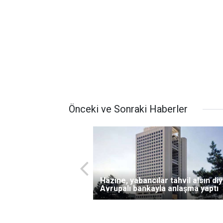
Önceki ve Sonraki Haberler
Hazine, yabancılar tahvil alsın di
Avrupalı bankayla anlaşma yaptı