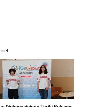
ncel
lim Diplomasisinde Tarihi Buluşma