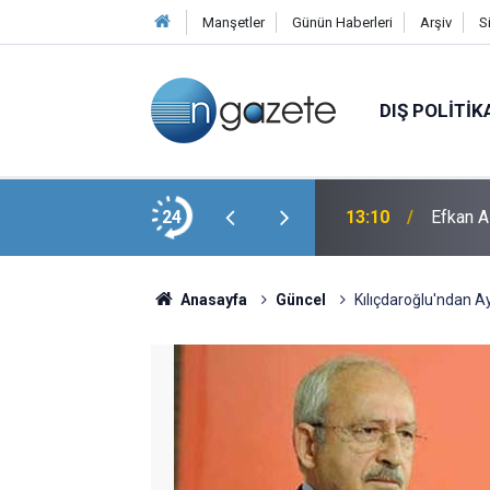
Manşetler
Günün Haberleri
Arşiv
S
DIŞ POLITIK
uşma Gerçekleşti
24
13:10
Efkan A
Anasayfa
Güncel
Kılıçdaroğlu'ndan Ay