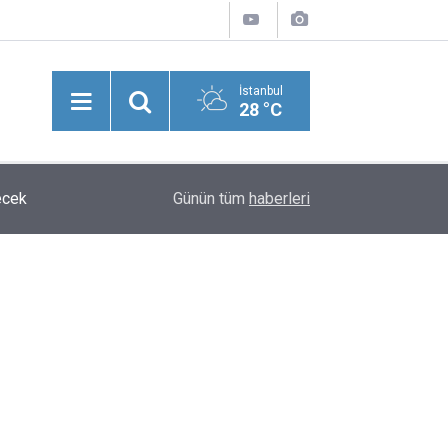
İstanbul
28 °C
ecek
13:08
Terörsüz Türkiye Süreci Başlıyor: Çerçeve Yasan
Günün tüm
haberleri