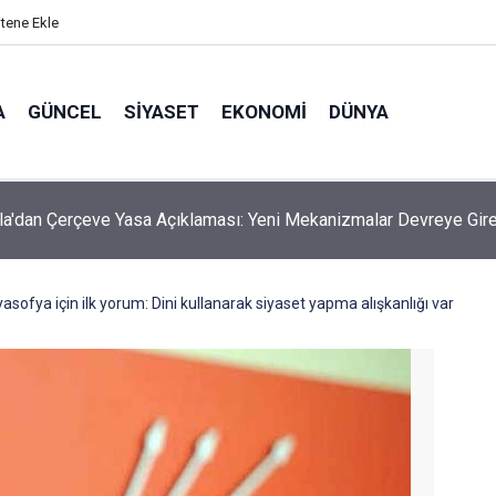
itene Ekle
A
GÜNCEL
SIYASET
EKONOMI
DÜNYA
la'dan Çerçeve Yasa Açıklaması: Yeni Mekanizmalar Devreye Gir
asofya için ilk yorum: Dini kullanarak siyaset yapma alışkanlığı var