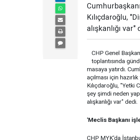
Cumhurbaşkanı 
Kılıçdaroğlu, "D
alışkanlığı var" 
CHP Genel Başkanı
toplantısında gündem
masaya yatırdı. Cum
açılması için hazırlık
Kılıçdaroğlu, "Yetki
şey şimdi neden yapı
alışkanlığı var" dedi.
'Meclis Başkanı işl
CHP MYK'da İstanbul 