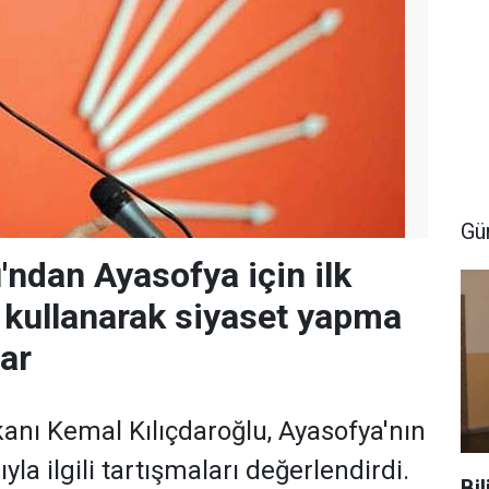
Gü
'ndan Ayasofya için ilk
 kullanarak siyaset yapma
var
nı Kemal Kılıçdaroğlu, Ayasofya'nın
yla ilgili tartışmaları değerlendirdi.
Bi