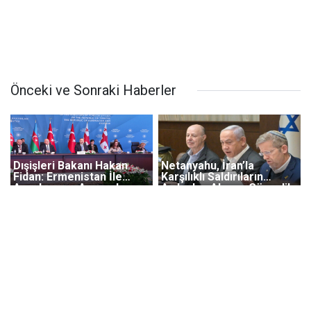
Önceki ve Sonraki Haberler
Dışişleri Bakanı Hakan
Netanyahu, İran’la
Fidan: Ermenistan İle
Karşılıklı Saldırıların
Azerbaycan Arasında
Ardından Akşam Güvenlik
Barış Anlaşmasının Bir An
Kabinesini Toplayacak
Önce İmzalanmasını
Temenni Ediyoruz