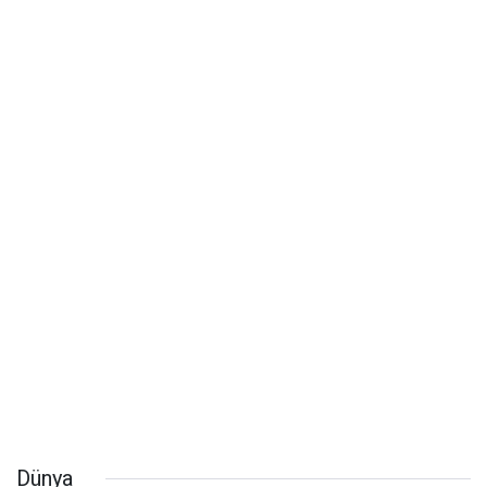
Dünya