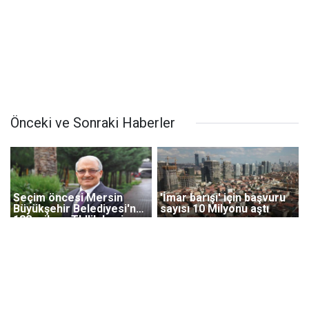
Önceki ve Sonraki Haberler
Seçim öncesi Mersin
'İmar barışı' için başvuru
Büyükşehir Belediyesi'ne
sayısı 10 Milyonu aştı
188 milyon TL'lik haciz