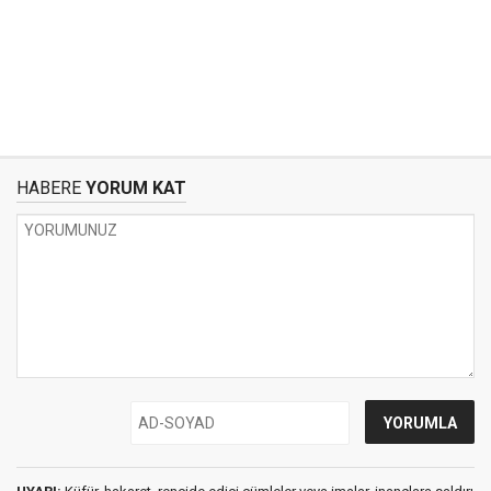
HABERE
YORUM KAT