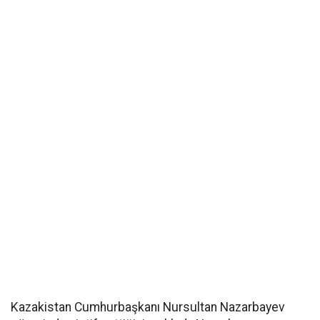
Kazakistan Cumhurbaşkanı Nursultan Nazarbayev