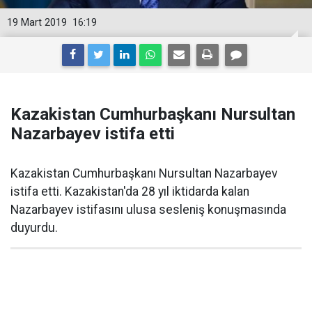
19 Mart 2019
16:19
Kazakistan Cumhurbaşkanı Nursultan
Nazarbayev istifa etti
Kazakistan Cumhurbaşkanı Nursultan Nazarbayev
istifa etti. Kazakistan'da 28 yıl iktidarda kalan
Nazarbayev istifasını ulusa sesleniş konuşmasında
duyurdu.