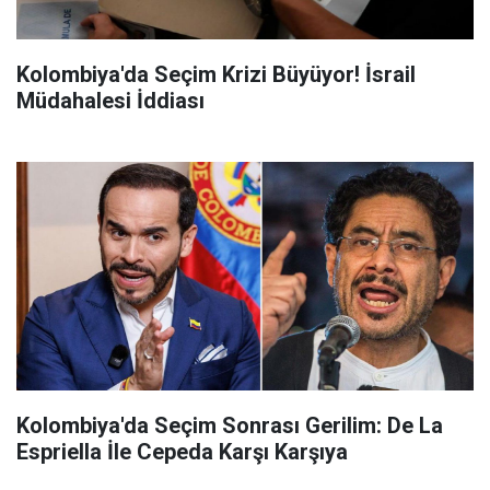
Kolombiya'da Seçim Krizi Büyüyor! İsrail
Müdahalesi İddiası
Kolombiya'da Seçim Sonrası Gerilim: De La
Espriella İle Cepeda Karşı Karşıya