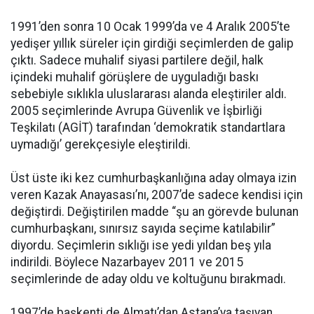
1991’den sonra 10 Ocak 1999’da ve 4 Aralık 2005’te
yedişer yıllık süreler için girdiği seçimlerden de galip
çıktı. Sadece muhalif siyasi partilere değil, halk
içindeki muhalif görüşlere de uyguladığı baskı
sebebiyle sıklıkla uluslararası alanda eleştiriler aldı.
2005 seçimlerinde Avrupa Güvenlik ve İşbirliği
Teşkilatı (AGİT) tarafından ‘demokratik standartlara
uymadığı’ gerekçesiyle eleştirildi.
Üst üste iki kez cumhurbaşkanlığına aday olmaya izin
veren Kazak Anayasası’nı, 2007’de sadece kendisi için
değiştirdi. Değiştirilen madde “şu an görevde bulunan
cumhurbaşkanı, sınırsız sayıda seçime katılabilir”
diyordu. Seçimlerin sıklığı ise yedi yıldan beş yıla
indirildi. Böylece Nazarbayev 2011 ve 2015
seçimlerinde de aday oldu ve koltuğunu bırakmadı.
1997’de başkenti de Almatı’dan Astana’ya taşıyan