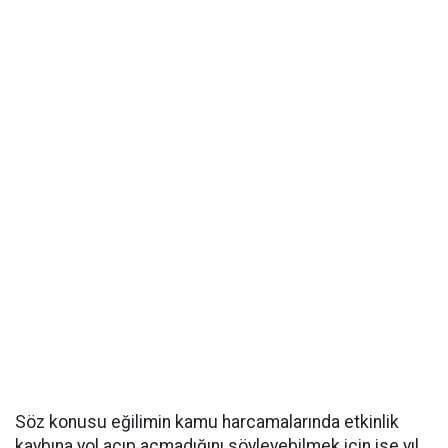
Söz konusu eğilimin kamu harcamalarında etkinlik
kaybına yol açıp açmadığını söyleyebilmek için ise yıl