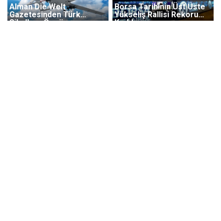
Alman Die Welt
Borsa Tarihinin Üst Üste
Gazetesinden Türk
Yükseliş Rallisi Rekoru
Siha'lara Övgü
Kırıldı