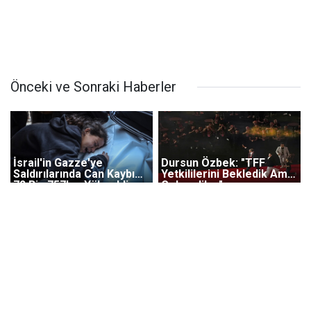
Önceki ve Sonraki Haberler
İsrail'in Gazze'ye
Dursun Özbek: "TFF
Saldırılarında Can Kaybı
Yetkililerini Bekledik Ama
72 Bin 757'ye Yükseldi
Gelmediler"