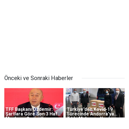
Önceki ve Sonraki Haberler
TFF Başkanı Özdemir:
Türkiye'den Kovid-19
Şartlara Göre Son 3 Hafta
Sürecinde Andorra'ya
Maçlarını Seyircili
Tıbbi Malzeme Yardımı
Oynatma Durumumuz
Olabilir