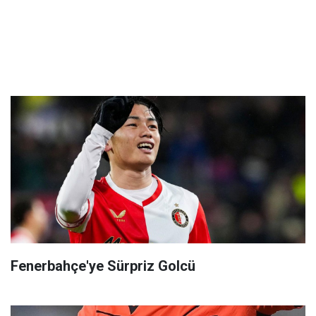
Fenerbahçe'ye Sürpriz Golcü