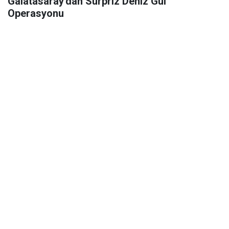
Galatasaray'dan Sürpriz Deniz Gül
Operasyonu