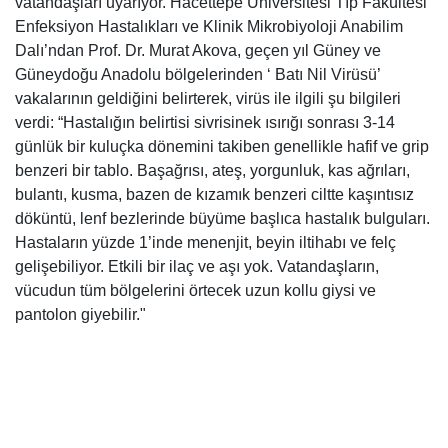
vatandaşları uyarıyor. Hacettepe Üniversitesi Tıp Fakültesi
Enfeksiyon Hastalıkları ve Klinik Mikrobiyoloji Anabilim
Dalı’ndan Prof. Dr. Murat Akova, geçen yıl Güney ve
Güneydoğu Anadolu bölgelerinden ‘ Batı Nil Virüsü’
vakalarının geldiğini belirterek, virüs ile ilgili şu bilgileri
verdi: “Hastalığın belirtisi sivrisinek ısırığı sonrası 3-14
günlük bir kuluçka dönemini takiben genellikle hafif ve grip
benzeri bir tablo. Başağrısı, ateş, yorgunluk, kas ağrıları,
bulantı, kusma, bazen de kızamık benzeri ciltte kaşıntısız
döküntü, lenf bezlerinde büyüme başlıca hastalık bulguları.
Hastaların yüzde 1’inde menenjit, beyin iltihabı ve felç
gelişebiliyor. Etkili bir ilaç ve aşı yok. Vatandaşların,
vücudun tüm bölgelerini örtecek uzun kollu giysi ve
pantolon giyebilir."