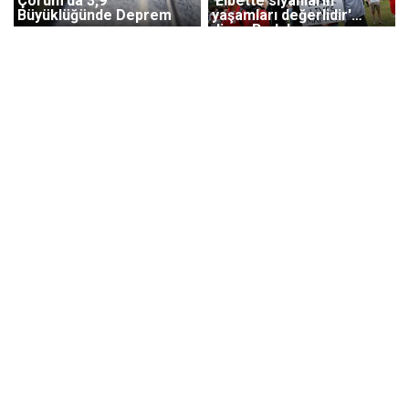
Çorum'da 3,9
'Elbette siyahların
Büyüklüğünde Deprem
yaşamları değerlidir'
diyen BoJo'ya
protestoculardan 'Masum
değilsin' tepkisi