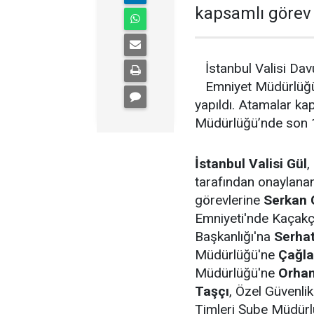
kapsamlı görev d
İstanbul Valisi Dav
Emniyet Müdürlüğü 
yapıldı. Atamalar k
Müdürlüğü’nde son 1
İstanbul Valisi Gül
,
tarafından onaylanan
görevlerine
Serkan
Emniyeti'nde Kaçakç
Başkanlığı'na
Serha
Müdürlüğü'ne
Çağla
Müdürlüğü'ne
Orha
Taşçı
, Özel Güvenl
Timleri Şube Müdür