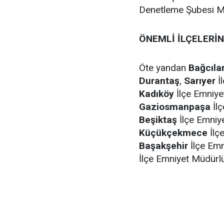
Denetleme Şubesi 
ÖNEMLİ İLÇELERİ
Öte yandan
Bağcıla
Durantaş
,
Sarıyer
İ
Kadıköy
İlçe Emniy
Gaziosmanpaşa
İl
Beşiktaş
İlçe Emniy
Küçükçekmece
İlç
Başakşehir
İlçe Em
İlçe Emniyet Müdür