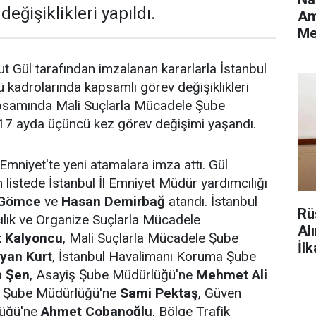
eğişiklikleri yapıldı.
Am
Me
De
ut Gül tarafından imzalanan kararlarla İstanbul
kadrolarında kapsamlı görev değişiklikleri
apsamında Mali Suçlarla Mücadele Şube
7 ayda üçüncü kez görev değişimi yaşandı.
 Emniyet'te yeni atamalara imza attı. Gül
 listede İstanbul İl Emniyet Müdür yardımcılığı
 Gömce
ve
Hasan Demirbağ
atandı. İstanbul
Rü
ılık ve Organize Suçlarla Mücadele
Al
t Kalyoncu
, Mali Suçlarla Mücadele Şube
İl
yan Kurt
, İstanbul Havalimanı Koruma Şube
n Şen
, Asayiş Şube Müdürlüğü'ne
Mehmet Ali
ik Şube Müdürlüğü'ne
Sami Pektaş
, Güven
lüğü'ne
Ahmet Çobanoğlu
, Bölge Trafik