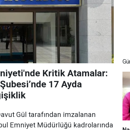
Gü
niyeti'nde Kritik Atamalar:
 Şubesi’nde 17 Ayda
şiklik
 Davut Gül tarafından imzalanan
nbul Emniyet Müdürlüğü kadrolarında
Na