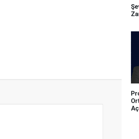
Şe
Za
Pr
Or
Aç