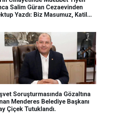
ca Salim Güran Cezaevinden
ktup Yazdı: Biz Masumuz, Katil
ğiliz
şvet Soruşturmasında Gözaltına
ınan Menderes Belediye Başkanı
kay Çiçek Tutuklandı.