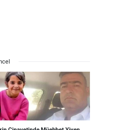
ncel
rin Cinayetinde Müebbet Yiyen