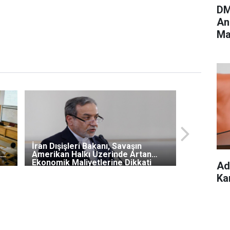
DM
An
Ma
Ya
İran Dışişleri Bakanı, Savaşın
in
Amerikan Halkı Üzerinde Artan
Ekonomik Maliyetlerine Dikkati
Ad
Çekti
Ka