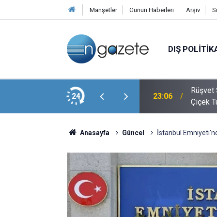
Manşetler
Günün Haberleri
Arşiv
S
DIŞ POLITIK
en Amca Salim Güran Cezaevinden Mektup
Rüşvet 
24
23:06
iz
Çiçek T
Anasayfa
Güncel
İstanbul Emniyeti'n