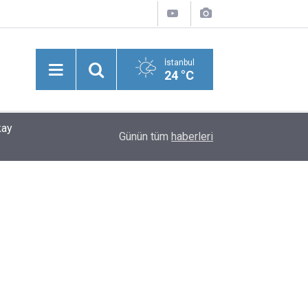
İstanbul
24 °C
kay
21:26
Şevket Bülend Yahnici Yazdı: Bir Zamanlar Söz
Günün tüm
haberleri