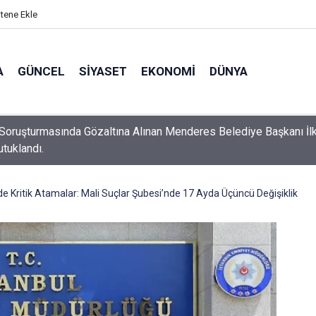
itene Ekle
A
GÜNCEL
SIYASET
EKONOMI
DÜNYA
Soruşturmasında Gözaltına Alınan Menderes Belediye Başkanı İl
utuklandı.
de Kritik Atamalar: Mali Suçlar Şubesi’nde 17 Ayda Üçüncü Değişiklik