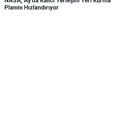
NASA, Ay'da Kalıcı Yerleşim Yeri Kurma
Planını Hızlandırıyor