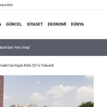
itene Ekle
A
GÜNCEL
SIYASET
EKONOMI
DÜNYA
kan'dan Yeni İmaj!
ynaklı Can Kaybı 8 Bin 351'e Yükseldi