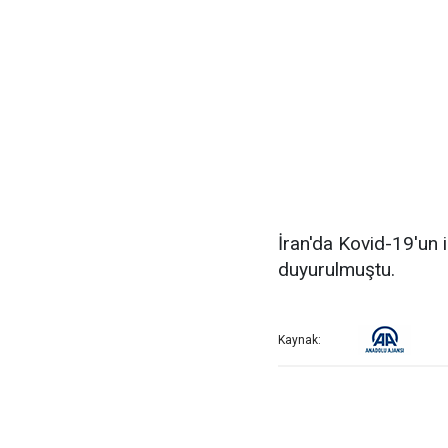
İran'da Kovid-19'un i
duyurulmuştu.
Kaynak: