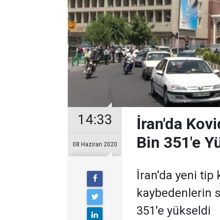
14:33
İran'da Kov
Bin 351'e Y
08 Haziran 2020
İran'da yeni tip
kaybedenlerin s
351'e yükseldi