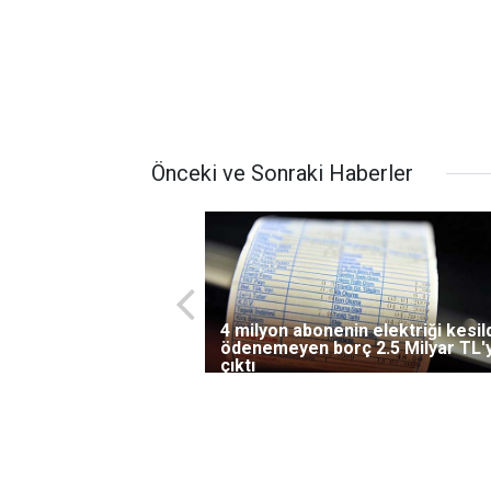
Önceki ve Sonraki Haberler
4 milyon abonenin elektriği kesild
ödenemeyen borç 2.5 Milyar TL'
çıktı