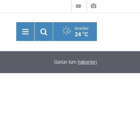
İstanbul
24 °C
09:31
EURO/TL Sabah Kuru
Günün tüm
haberleri