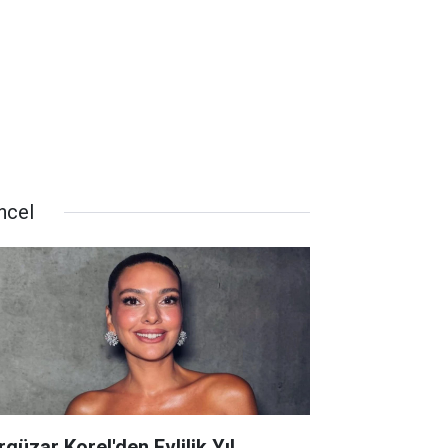
ncel
rgüzar Korel'den Evlilik Yıl