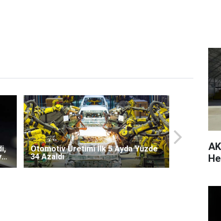
AK
i,
Otomotiv Üretimi İlk 5 Ayda Yüzde
ye
34 Azaldı
He