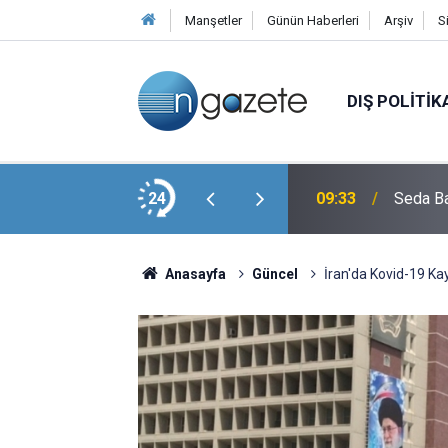
Manşetler
Günün Haberleri
Arşiv
S
DIŞ POLITIK
Dönümü Paylaşımı
24
09:33
Seda Ba
Anasayfa
Güncel
İran'da Kovid-19 Ka