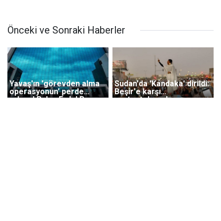
Önceki ve Sonraki Haberler
Yavaş'ın 'görevden alma
Sudan'da 'Kandaka' dirildi:
operasyonun' perde
Beşir'e karşı
arkası! Bakın Erdal Bey
protestoların başını
kim çıktı?
kadınlar çekiyor