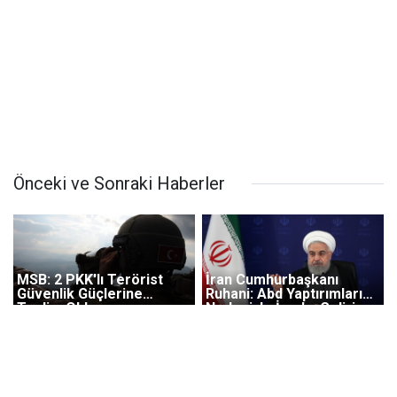
Önceki ve Sonraki Haberler
MSB: 2 PKK'lı Terörist
İran Cumhurbaşkanı
Güvenlik Güçlerine
Ruhani: Abd Yaptırımları
Teslim Oldu
Nedeniyle İran'ın Geliri
Her Yıl 50 Milyar Dolar
Azaldı