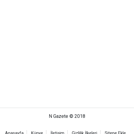
N Gazete © 2018
Anasayfa
Künye
İletişim
Gizlilik İlkeleri
Sitene Ekle