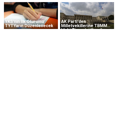
YKS'nin İlk Oturumu
AK Parti'den
TYTYarın Düzenlenecek
Milletvekillerine TBMM
'deki Ziyaretçi Yasağı
Uyarısı