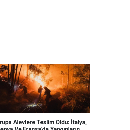
rupa Alevlere Teslim Oldu: İtalya,
panya Ve Fransa'da Yangınların