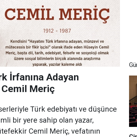
Gü
rk İrfanına Adayan
 Cemil Meriç
serleriyle Türk edebiyatı ve düşünce
li bir yere sahip olan yazar,
efekkir Cemil Meriç, vefatının
Ci