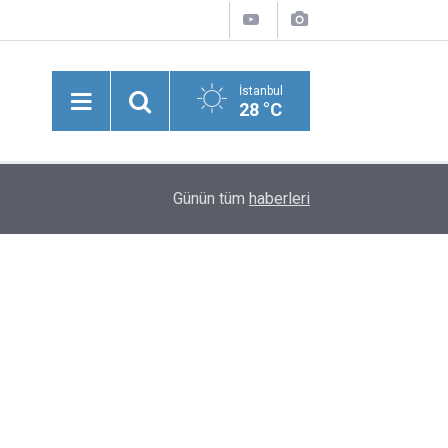
İstanbul
28 °C
Avrupa Alevlere Teslim Oldu: İtalya, İspanya Ve 
13:35
Günün tüm
haberleri
Bilançosu