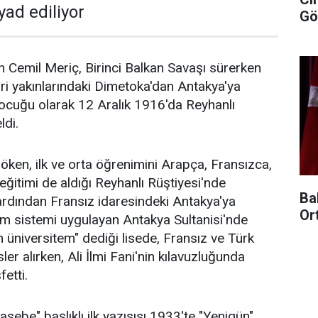
yad ediliyor
Gö
 Cemil Meriç, Birinci Balkan Savaşı sürerken
i yakınlarındaki Dimetoka'dan Antakya'ya
ocuğu olarak 12 Aralık 1916'da Reyhanlı
ldi.
ken, ilk ve orta öğrenimini Arapça, Fransızca,
 eğitimi de aldığı Reyhanlı Rüştiyesi'nde
Ba
rdından Fransız idaresindeki Antakya'ya
Or
im sistemi uygulayan Antakya Sultanisi'nde
 üniversitem" dediği lisede, Fransız ve Türk
er alırken, Ali İlmi Fani'nin kılavuzluğunda
fetti.
sebe" başlıklı ilk yazısısı 1933'te "Yenigün"