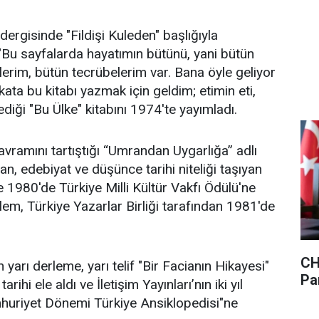
dergisinde "Fildişi Kuleden" başlığıyla
Bu sayfalarda hayatımın bütünü, yani bütün
lerim, bütün tecrübelerim var. Bana öyle geliyor
ata bu kitabı yazmak için geldim; etimin eti,
diği "Bu Ülke" kitabını 1974'te yayımladı.
avramını tartıştığı “Umrandan Uygarlığa” adlı
an, edebiyat ve düşünce tarihi niteliği taşıyan
e 1980'de Türkiye Milli Kültür Vakfı Ödülü'ne
lem, Türkiye Yazarlar Birliği tarafından 1981'de
CH
n yarı derleme, yarı telif "Bir Facianın Hikayesi"
Pa
arihi ele aldı ve İletişim Yayınları’nın iki yıl
mhuriyet Dönemi Türkiye Ansiklopedisi"ne