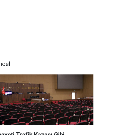
ncel
nayeti Trafik Kazası Gibi