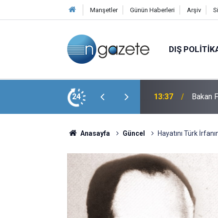
Manşetler
Günün Haberleri
Arşiv
S
DIŞ POLITIK
rmeye Çalıştı, Deliller Ele Verdi
24
13:37
Bakan F
Anasayfa
Güncel
Hayatını Türk İrfan