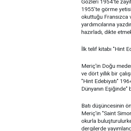
Gözleri 1954'te zayı
1955’te görme yetisi
okuttuğu Fransızca ve
yardımcılarına yazdı
hazırladı, dikte etm
İlk telif kitabı "Hint
Meriç'in Doğu medeni
ve dört yıllık bir çal
"Hint Edebiyatı" 196
Dünyanın Eşiğinde" ba
Batı düşüncesinin ö
Meriç'in "Saint Simon
okurla buluşturulurke
dergilerde yayımland