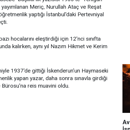
e yayımlanan Meriç, Nurullah Ataç ve Reşat
retmenlik yaptığı İstanbul'daki Pertevniyal
çti.
azı hocalarını eleştirdiği için 12'nci sınıfta
unda kalırken, aynı yıl Nazım Hikmet ve Kerim
niyle 1937'de gittiği İskenderun’un Haymaseki
nlik yapan yazar, daha sonra sınavla girdiği
Bürosu'na reis muavini oldu.
Av
İs