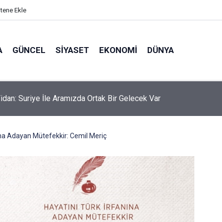
itene Ekle
A
GÜNCEL
SIYASET
EKONOMI
DÜNYA
idan: Suriye İle Aramızda Ortak Bir Gelecek Var
ına Adayan Mütefekkir: Cemil Meriç