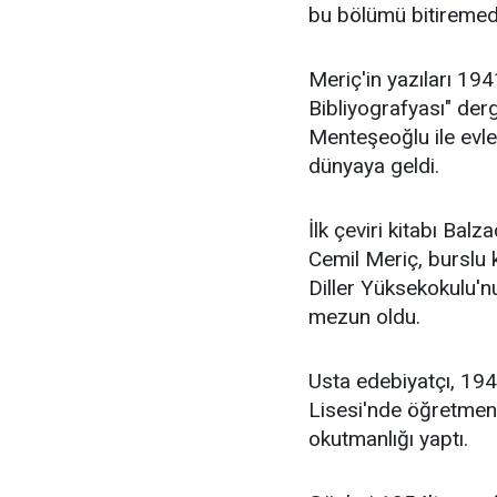
bu bölümü bitiremed
Meriç'in yazıları 1941
Bibliyografyası" der
Menteşeoğlu ile evlen
dünyaya geldi.
İlk çeviri kitabı Bal
Cemil Meriç, burslu k
Diller Yüksekokulu'n
mezun oldu.
Usta edebiyatçı, 194
Lisesi'nde öğretmenl
okutmanlığı yaptı.