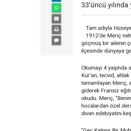
33'üncü yılında 
Tam adıyla Hüseyin
1912'de Meriç nehr
göçmüş bir ailenin ç
ilçesinde dünyaya ge
Okumayı 4 yaşında sö
Kur'an, tecvid, ahlak
tamamlayan Meriç, a
giderek Fransız eğit
okudu. Meriç, "Benim
hocalardan özel dersl
divan edebiyatını keş
"Geç Kalmış Bir Muha