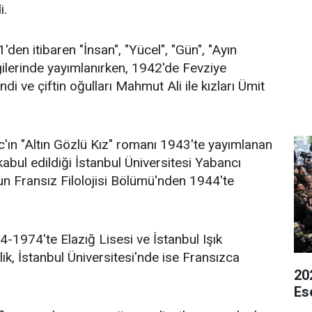
i.
'den itibaren "İnsan", "Yücel", "Gün", "Ayın
gilerinde yayımlanırken, 1942'de Fevziye
di ve çiftin oğulları Mahmut Ali ile kızları Ümit
zac'ın "Altın Gözlü Kız" romanı 1943'te yayımlanan
abul edildiği İstanbul Üniversitesi Yabancı
un Fransız Filolojisi Bölümü'nden 1944'te
4-1974'te Elazığ Lisesi ve İstanbul Işık
ik, İstanbul Üniversitesi'nde ise Fransızca
20
Ese