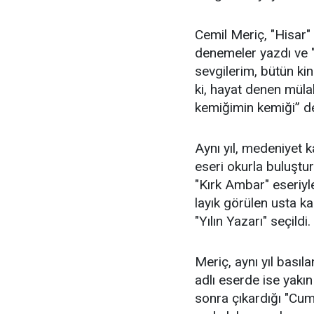
Cemil Meriç, "Hisar" 
denemeler yazdı ve "
sevgilerim, bütün kin
ki, hayat denen mülak
kemiğimin kemiği” de
Aynı yıl, medeniyet k
eseri okurla buluştur
"Kırk Ambar" eseriyl
layık görülen usta ka
"Yılın Yazarı" seçildi.
Meriç, aynı yıl basıla
adlı eserde ise yakın t
sonra çıkardığı "Cu