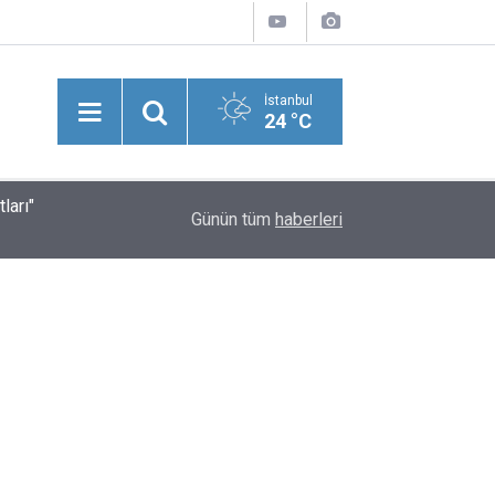
İstanbul
24 °C
ları"
Suriye'nin Başkenti Şam’da Meydana Gelen Şidd
20:43
Günün tüm
haberleri
Yaralılar Olduğu Bildirildi