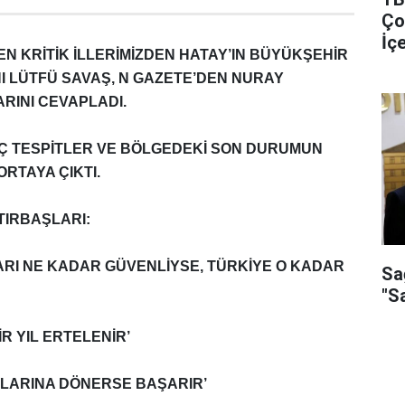
Ço
İç
 EN KRİTİK İLLERİMİZDEN HATAY’IN BÜYÜKŞEHİR
Gö
I LÜTFÜ SAVAŞ, N GAZETE’DEN NURAY
RINI CEVAPLADI.
NÇ TESPİTLER VE BÖLGEDEKİ SON DURUMUN
RTAYA ÇIKTI.
TIRBAŞLARI:
RLARI NE KADAR GÜVENLİYSE, TÜRKİYE O KADAR
Sa
"S
İR YIL ERTELENİR’
ARLARINA DÖNERSE BAŞARIR’