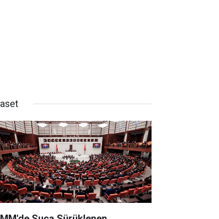
yaset
MM'de Suça Sürüklenen