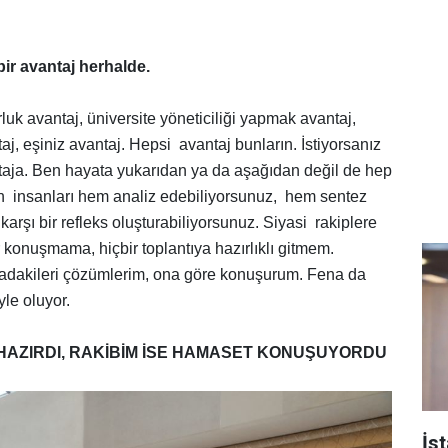
r avantaj herhalde.
luk avantaj, üniversite yöneticiliği yapmak avantaj,
aj, eşiniz avantaj. Hepsi avantaj bunların. İstiyorsanız
taja. Ben hayata yukarıdan ya da aşağıdan değil de hep
n insanları hem analiz edebiliyorsunuz, hem sentez
arşı bir refleks oluşturabiliyorsunuz. Siyasi rakiplere
r konuşmama, hiçbir toplantıya hazırlıklı gitmem.
dakileri çözümlerim, ona göre konuşurum. Fena da
yle oluyor.
HAZIRDI, RAKİBİM İSE HAMASET KONUŞUYORDU
İs