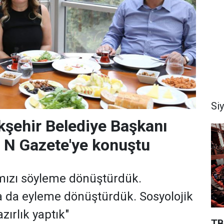
Si
şehir Belediye Başkanı
 N Gazete'ye konuştu
rımızı söyleme dönüştürdük.
 da eyleme dönüştürdük. Sosyolojik
zırlık yaptık"
TB