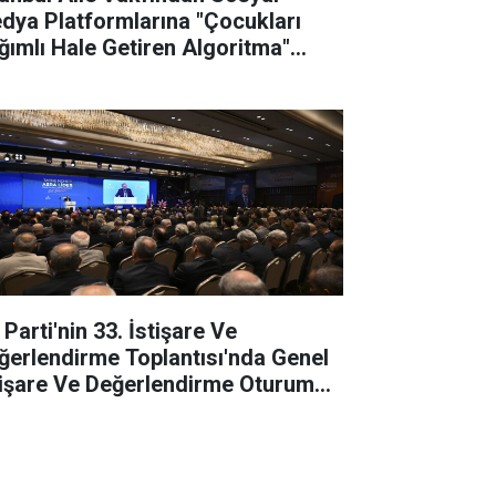
dya Platformlarına "Çocukları
ğımlı Hale Getiren Algoritma"
vası
Parti'nin 33. İstişare Ve
ğerlendirme Toplantısı'nda Genel
tişare Ve Değerlendirme Oturumu
pıldı