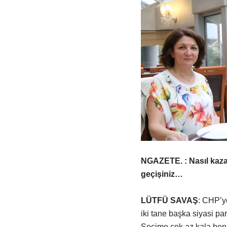
NGAZETE. : Nasıl kaza
geçişiniz…
LÜTFÜ SAVAŞ
: CHP’y
iki tane başka siyasi par
Seçime çok az kala ben