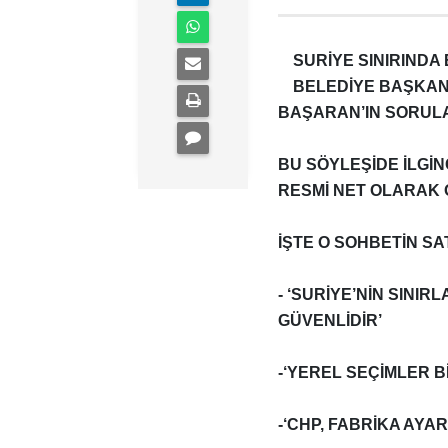
SURİYE SINIRINDA
BELEDİYE BAŞKAN
BAŞARAN’IN SORULA
BU SÖYLEŞİDE İLGİ
RESMİ NET OLARAK O
İŞTE O SOHBETİN SA
- ‘SURİYE’NİN SINI
GÜVENLİDİR’
-‘YEREL SEÇİMLER B
-‘CHP, FABRİKA AY