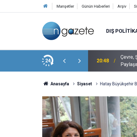
Manşetler
Günün Haberleri
Arşiv
S
DIŞ POLITIK
Veli Ağbaba’nın Ağabeyi Hür Ağbaba, Egeşehir
Çevre, Ş
24
20:48
Paylaşı
Anasayfa
Siyaset
Hatay Büyükşehir B