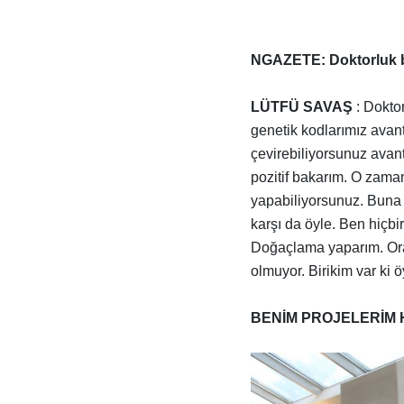
NGAZETE: Doktorluk bi
LÜTFÜ SAVAŞ
: Doktor
genetik kodlarımız avant
çevirebiliyorsunuz avan
pozitif bakarım. O zama
yapabiliyorsunuz. Buna k
karşı da öyle. Ben hiçbi
Doğaçlama yaparım. Ora
olmuyor. Birikim var ki ö
BENİM PROJELERİM 