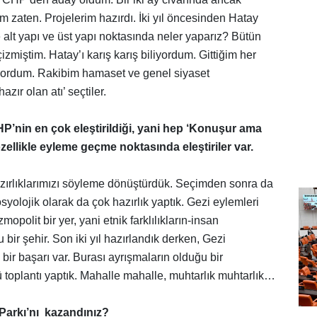
ım zaten. Projelerim hazırdı. İki yıl öncesinden Hatay
le alt yapı ve üst yapı noktasında neler yaparız? Bütün
izmiştim. Hatay’ı karış karış biliyordum. Gittiğim her
ıyordum. Rakibim hamaset ve genel siyaset
zır olan atı’ seçtiler.
’nin en çok eleştirildiği, yani hep ‘Konuşur ama
zellikle eyleme geçme noktasında eleştiriler var.
azırlıklarımızı söyleme dönüştürdük. Seçimden sonra da
olojik olarak da çok hazırlık yaptık. Gezi eylemleri
mopolit bir yer, yani etnik farklılıkların-insan
u bir şehir. Son iki yıl hazırlandık derken, Gezi
bir başarı var. Burası ayrışmaların olduğu bir
 toplantı yaptık. Mahalle mahalle, muhtarlık muhtarlık…
arkı’nı kazandınız?