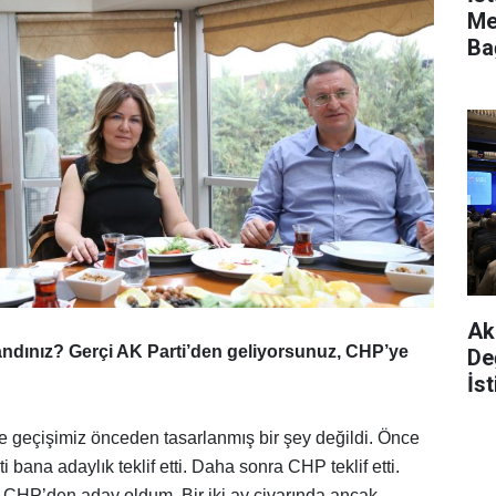
Me
Ba
Da
Ak 
ndınız? Gerçi AK Parti’den geliyorsunuz, CHP’ye
De
İs
Ya
e geçişimiz önceden tasarlanmış bir şey değildi. Önce
ti bana adaylık teklif etti. Daha sonra CHP teklif etti.
 CHP’den aday oldum. Bir iki ay civarında ancak