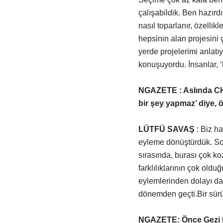
çalışabildik. Ben hazırd
nasıl toparlanır, özellik
hepsinin alan projesini ç
yerde projelerimi anlat
konuşuyordu. İnsanlar, ‘ha
NGAZETE : Aslında CHP
bir şey yapmaz’ diye, ö
LÜTFÜ SAVAŞ
: Biz h
eyleme dönüştürdük. Sosy
sırasında, burası çok koz
farklılıklarının çok olduğ
eylemlerinden dolayı da 
dönemden geçti.Bir sürü
NGAZETE: Önce Gezi P