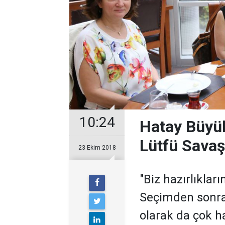
10:24
Hatay Büyük
Lütfü Savaş
23 Ekim 2018
"Biz hazırlıkla
Seçimden sonra
olarak da çok ha