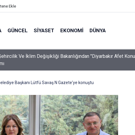
itene Ekle
A
GÜNCEL
SIYASET
EKONOMI
DÜNYA
ehircilik Ve İklim Değişikliği Bakanlığından "Diyarbakır Afet Konut
mı
elediye Başkanı Lütfü Savaş N Gazete'ye konuştu