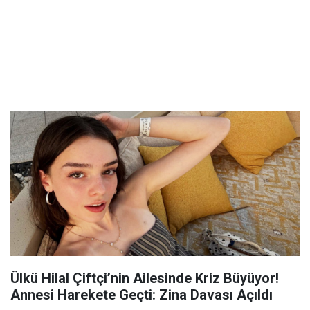
Ülkü Hilal Çiftçi’nin Ailesinde Kriz Büyüyor!
Annesi Harekete Geçti: Zina Davası Açıldı