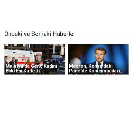
Önceki ve Sonraki Haberler
Malatya'da Genç Kadını
Macron, Kenya'daki
Eski Eşi Katletti
Panelde Konuşmacıları
Dinlemeyip Gürültü Yapan
Katılımcıları Sahneye
Çıkarak Susturdu