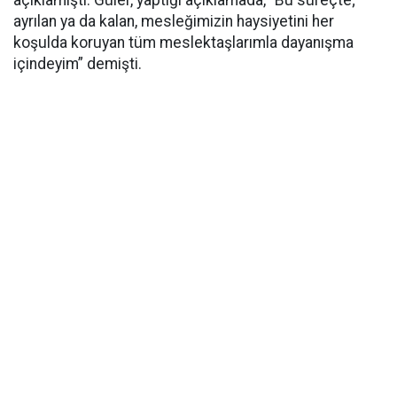
açıklamıştı. Güler, yaptığı açıklamada, “Bu süreçte;
ayrılan ya da kalan, mesleğimizin haysiyetini her
koşulda koruyan tüm meslektaşlarımla dayanışma
içindeyim” demişti.