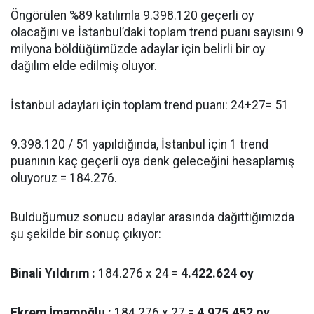
Öngörülen %89 katılımla 9.398.120 geçerli oy
olacağını ve İstanbul’daki toplam trend puanı sayısını 9
milyona böldüğümüzde adaylar için belirli bir oy
dağılım elde edilmiş oluyor.
İstanbul adayları için toplam trend puanı: 24+27= 51
9.398.120 / 51 yapıldığında, İstanbul için 1 trend
puanının kaç geçerli oya denk geleceğini hesaplamış
oluyoruz = 184.276.
Bulduğumuz sonucu adaylar arasında dağıttığımızda
şu şekilde bir sonuç çıkıyor:
Binali Yıldırım :
184.276 x 24 =
4.422.624 oy
Ekrem İmamoğlu :
184.276 x 27 =
4.975.452 oy