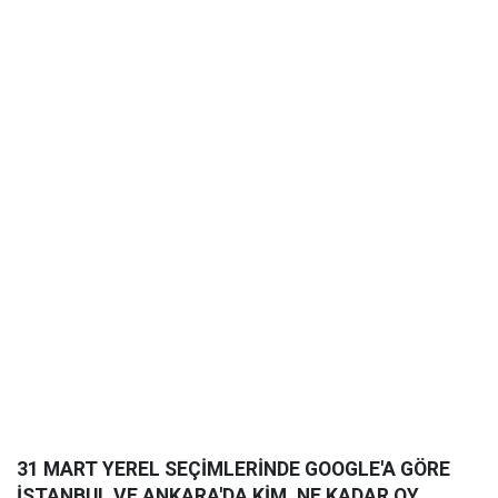
31 MART YEREL SEÇİMLERİNDE GOOGLE'A GÖRE
İSTANBUL VE ANKARA'DA KİM, NE KADAR OY