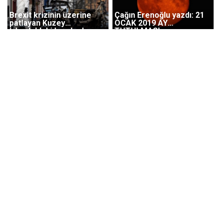
Brexit krizinin üzerine
Çağın Erenoğlu yazdı: 21
patlayan Kuzey
OCAK 2019 AY
İrlanda'daki bombada
TUTULMASI
'Yeni IRA' şüphesi