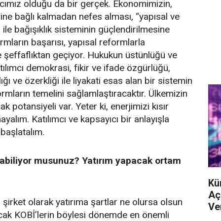
acımız olduğu da bir gerçek. Ekonomimizin,
ne bağlı kalmadan nefes alması, “yapısal ve
ile bağışıklık sisteminin güçlendirilmesine
rmların başarısı, yapısal reformlarla
 şeffaflıktan geçiyor. Hukukun üstünlüğü ve
ılımcı demokrasi, fikir ve ifade özgürlüğü,
ğı ve özerkliği ile liyakati esas alan bir sistemin
rmların temelini sağlamlaştıracaktır. Ülkemizin
k potansiyeli var. Yeter ki, enerjimizi kısır
yalım. Katılımcı ve kapsayıcı bir anlayışla
başlatalım.
abiliyor musunuz? Yatırım yapacak ortam
Kü
Aç
 şirket olarak yatırıma şartlar ne olursa olsun
Ve
ak KOBİ’lerin böylesi dönemde en önemli