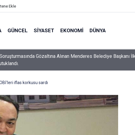
itene Ekle
A
GÜNCEL
SIYASET
EKONOMI
DÜNYA
Soruşturmasında Gözaltına Alınan Menderes Belediye Başkanı İl
utuklandı.
OBİ'leri iflas korkusu sardı