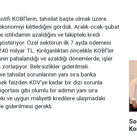
ifi KOBİ’lerin, tahsilat başta olmak üzere
konomiyi kilitlediğini gördük. Aralık-ocak-şubat
de istihdamın azaldığını ve takipteki kredi
 gösteriyor. Özel sektörün ilk 7 ayda ödemesi
40 milyar TL. Kırılganlıktan öncelikle KOBİ’ler
anın pahalandığı ve azaldığı dönemlerde, işler
zorlaşıyor. Belirsizlikler giderilmeli.
e tahsilat sorunlarının yanı sıra banka
sek faizden KDV’ye kadar bir dizi sorunla
gortası gibi olumlu bir adımın yanı sıra
i ve uygun maliyetli kredilere ulaşmadaki
kle giderilmesi gerekli.
So
Ko