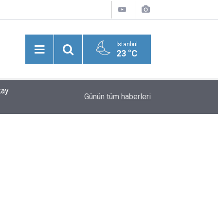
İstanbul
23 °C
kay
21:26
Şevket Bülend Yahnici Yazdı: Bir Zamanlar Söz
Günün tüm
haberleri