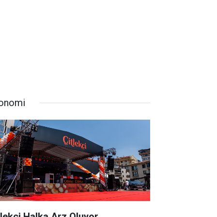
onomi
tlekçi Halka Arz Oluyor