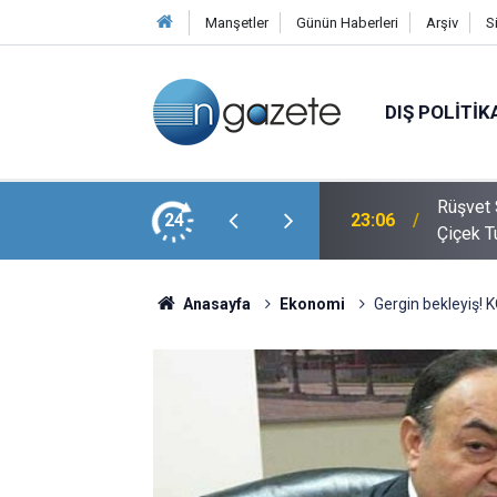
Manşetler
Günün Haberleri
Arşiv
S
DIŞ POLITIK
en Amca Salim Güran Cezaevinden Mektup
Rüşvet 
24
23:06
iz
Çiçek T
Anasayfa
Ekonomi
Gergin bekleyiş! K