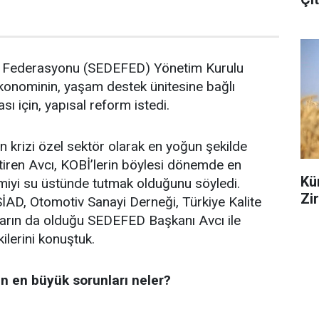
r Federasyonu (SEDEFED) Yönetim Kurulu
ekonominin, yaşam destek ünitesine bağlı
ı için, yapısal reform istedi.
 krizi özel sektör olarak en yoğun şekilde
getiren Avcı, KOBİ’lerin böylesi dönemde en
Kür
miyi su üstünde tutmak olduğunu söyledi.
Zi
İAD, Otomotiv Sanayi Derneği, Türkiye Kalite
ların da olduğu SEDEFED Başkanı Avcı ile
kilerini konuştuk.
n en büyük sorunları neler?