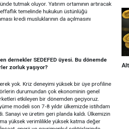
ünde tutmak oluyor. Yatırım ortamının artıracak
effaflık temelinde hukukun üstünlüğü
nması kredi musluklarının da açılmasını
den dernekler SEDEFED üyesi. Bu dönemde
Al
ler zorluk yaşıyor?
rek yok. Kriz deneyimi yüksek bir üye profiline
ktörlerin durumundan çok ekonominin genel
ketleri etkileyen bir dönemden geçiyoruz.
üyüme modeli son 7-8 yıldır ülkemizde istihdam
di. Sanayi ve üretim geri planda kaldı. Ülkemizin
ama yüksek verimlilikle yüksek katma değer
İnşaat, enerji ve gayrimenkul sektörlerinde