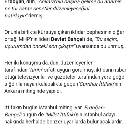
Erdoğan
, dün,
“Ankara’nın başına gelirse bu adamın
ne tür sahte senetler düzenleyeceğini
hatırlayın”
demiş…
Onunla birlikte kürsüye çıkan iktidar cephesinin diğer
ortağı MHP’nin lideri
Devlet Bahçeli
de,
“Bu seçim,
uçurumdan önceki son çıkıştır”
uyarısında bulunmuş…
Her iki konuşma da, dün, düzenleyenler
tarafından
‘tarihi’
sıfatı uygun görülmüş, iktidarın itibar
ettiği televizyonlar ve gazeteler tarafından yere göğe
sığdırılamayan kalabalıkta geçen
‘Cumhur İttifakı’
nın
Ankara mitinginde yapıldı.
İttifakın bugün İstanbul mitingi var.
Erdoğan-
Bahçeli
bugün de
‘Millet İttifakı
‘nın İstanbul adayı
hakkında herhalde benzer uyarılarda bulunacaklardır.