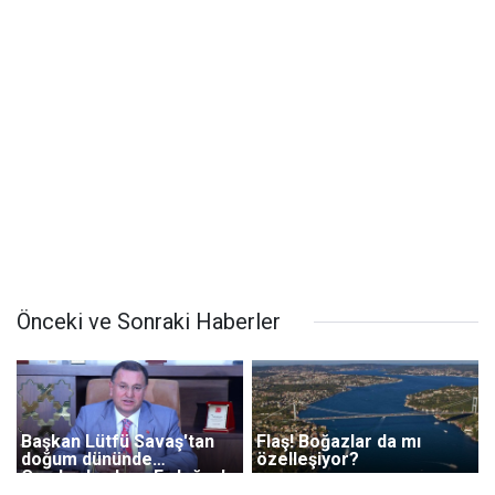
Önceki ve Sonraki Haberler
Başkan Lütfü Savaş'tan
Flaş! Boğazlar da mı
doğum dününde
özelleşiyor?
Cumhurbaşkanı Erdoğan'a
Cevap