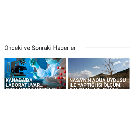
Önceki ve Sonraki Haberler
KANADA'DA
NASA'NIN AQUA UYDUSU
LABORATUVAR
İLE YAPTIĞI ISI ÖLÇÜM
ORTAMINDA ÜRETİLEN
ÇALIŞMALARI, DÜNYA
ETLER YAKINDA GIDA
YÜZEYİNİN 15 YILDIR
SEKTÖRÜNDE
ISINDIĞI BİLGİSİNİ
KULLANILMAYA
DOĞRULADI
BAŞLANACAK