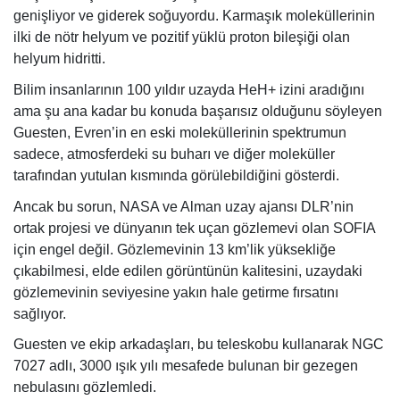
genişliyor ve giderek soğuyordu. Karmaşık moleküllerinin
ilki de nötr helyum ve pozitif yüklü proton bileşiği olan
helyum hidritti.
Bilim insanlarının 100 yıldır uzayda HeH+ izini aradığını
ama şu ana kadar bu konuda başarısız olduğunu söyleyen
Guesten, Evren’in en eski moleküllerinin spektrumun
sadece, atmosferdeki su buharı ve diğer moleküller
tarafından yutulan kısmında görülebildiğini gösterdi.
Ancak bu sorun, NASA ve Alman uzay ajansı DLR’nin
ortak projesi ve dünyanın tek uçan gözlemevi olan SOFIA
için engel değil. Gözlemevinin 13 km’lik yüksekliğe
çıkabilmesi, elde edilen görüntünün kalitesini, uzaydaki
gözlemevinin seviyesine yakın hale getirme fırsatını
sağlıyor.
Guesten ve ekip arkadaşları, bu teleskobu kullanarak NGC
7027 adlı, 3000 ışık yılı mesafede bulunan bir gezegen
nebulasını gözlemledi.