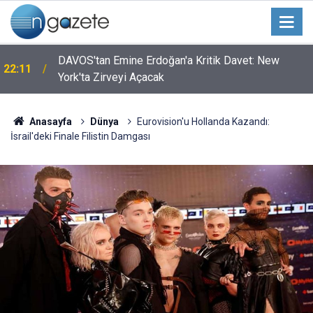
DAVOS'tan Emine Erdoğan'a Kritik Davet: New
22:11
York'ta Zirveyi Açacak
Anasayfa
Dünya
Eurovision'u Hollanda Kazandı:
İsrail'deki Finale Filistin Damgası