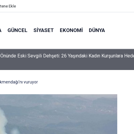
itene Ekle
A
GÜNCEL
SIYASET
EKONOMI
DÜNYA
Önünde Eski Sevgili Dehşeti: 26 Yaşındaki Kadın Kurşunlara Hed
rkmendağı'nı vuruyor