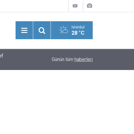
İstanbul
28 °C
ef
Kuşadası Operasyonunda Dikkat Çeken İsimler! 
12:11
Günün tüm
haberleri
Damadı Gözaltında