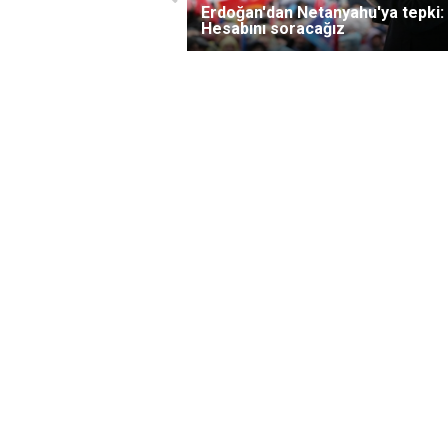
Erdoğan'dan Netanyahu'ya tepki:
Hesabını soracağız