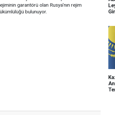
jiminin garantörü olan Rusya'nın rejim
Le
Gi
 yükümlülüğü bulunuyor.
Ka
An
Te