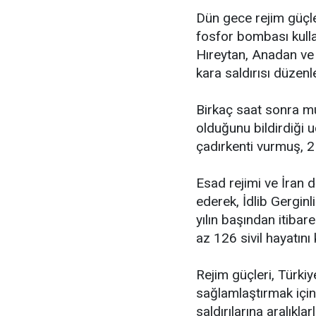
Dün gece rejim güçle
fosfor bombası kulla
Hıreytan, Anadan ve 
kara saldırısı düzenl
Birkaç saat sonra mu
olduğunu bildirdiği uç
çadırkenti vurmuş, 2 
Esad rejimi ve İran d
ederek, İdlib Gerginl
yılın başından itibar
az 126 sivil hayatını 
Rejim güçleri, Türkiy
sağlamlaştırmak içi
saldırılarına aralıkl