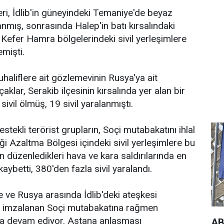
ri, İdlib'in güneyindeki Temaniye'de beyaz
nmış, sonrasında Halep'in batı kırsalındaki
Kefer Hamra bölgelerindeki sivil yerleşimlere
emişti.
haliflere ait gözlemevinin Rusya'ya ait
aklar, Serakib ilçesinin kırsalında yer alan bir
sivil ölmüş, 19 sivil yaralanmıştı.
estekli terörist grupların, Soçi mutabakatını ihlal
iği Azaltma Bölgesi içindeki sivil yerleşimlere bu
en düzenledikleri hava ve kara saldırılarında en
kaybetti, 380'den fazla sivil yaralandı.
e ve Rusya arasında İdlib'deki ateşkesi
n imzalanan Soçi mutabakatına rağmen
arla devam ediyor. Astana anlaşması
AB