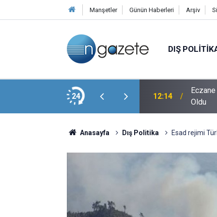
Manşetler
Günün Haberleri
Arşiv
S
DIŞ POLITIK
eki Burkay Karatepe Silahların Gömdüğü Yeri
Eczane 
24
12:14
Oldu
Anasayfa
Dış Politika
Esad rejimi Tü