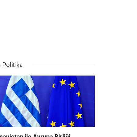
 Politika
nanistan ile Avrupa Birliği