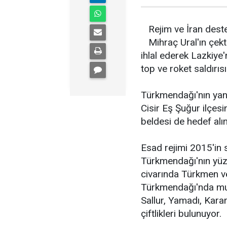
Rejim ve İran destek
Mihraç Ural'ın çek
ihlal ederek Lazkiye
top ve roket saldırıs
Türkmendağı'nın yanı
Cisir Eş Şuğur ilçes
beldesi de hedef alın
Esad rejimi 2015'in 
Türkmendağı'nın yüzd
civarında Türkmen v
Türkmendağı'nda muha
Sallur, Yamadı, Karam
çiftlikleri bulunuyor.