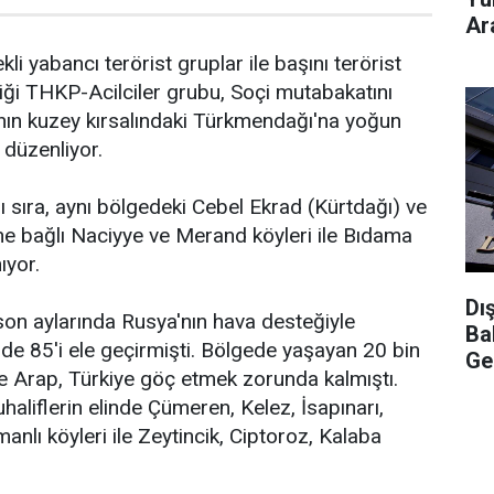
Ara
li yabancı terörist gruplar ile başını terörist
tiği THKP-Acilciler grubu, Soçi mutabakatını
'nın kuzey kırsalındaki Türkmendağı'na yoğun
ı düzenliyor.
 sıra, aynı bölgedeki Cebel Ekrad (Kürtdağı) ve
ine bağlı Naciyye ve Merand köyleri ile Bıdama
ıyor.
Dı
son aylarında Rusya'nın hava desteğiyle
Ba
e 85'i ele geçirmişti. Bölgede yaşayan 20 bin
Ge
e Arap, Türkiye göç etmek zorunda kalmıştı.
liflerin elinde Çümeren, Kelez, İsapınarı,
anlı köyleri ile Zeytincik, Ciptoroz, Kalaba