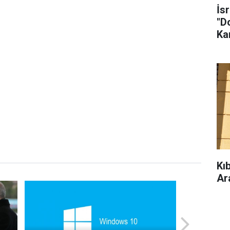
İs
"D
Ka
Kı
Ar