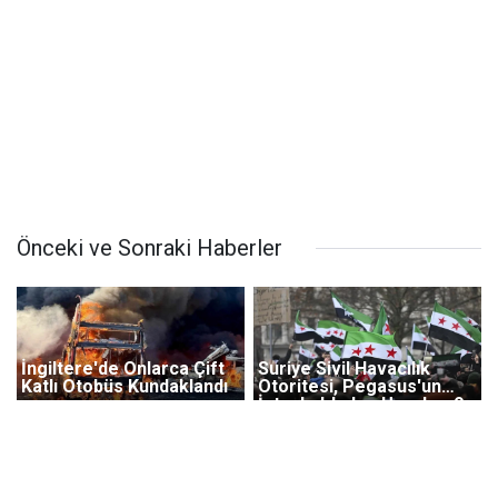
Önceki ve Sonraki Haberler
İngiltere'de Onlarca Çift
Suriye Sivil Havacılık
Katlı Otobüs Kundaklandı
Otoritesi, Pegasus'un
İstanbul-halep Uçuşları 9
Haziran’da Başlayacağını
Duyurdu