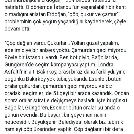
Cumhurbaşkanı Erdoğan, 1994 öncesi İstanbul'u
hatırlattı. O dönemde İstanbul'un yaşanılabilir bir kent
olmadığını anlatan Erdoğan, "çöp, çukur ve çamur"
probleminin çok yoğun yaşandığını kaydederek, şöyle
devam etti:
"Çöp dağları vardı. Çukurlar... Yolları güzel yapalım,
edelim diye bir anlayış yoktu. Çamurdan geçilmiyordu.
Böyle bir İstanbul vardı. Ben bot giyip, Bağcılar'da,
Güngören'de seçim kampanyası yaptım. Londra
Asfaltı'nın altı Bakırköy, orası biraz daha farklıydı, yine
bugünkü Bakırköy yok tabii, yukarıda Esenler, bütün
oralar çukurdan, çamurdan geçilmiyordu ve biz
oradaki seçimleri de 5 ilçeyi bir arada kazandık. Ondan
sonra oralar süratle değişmeye başladı. İşte bugünkü
Bağcılar, Güngören, Esenler bütün oralar şu anda o
günün eseridir. Bu başarı, bir şeye inanmanın
neticesidir. Büyükşehir Belediyesi olarak biz tabii ilk
hamleyi çöp üzerinden yaptık. Çöp dağlarını bir defa