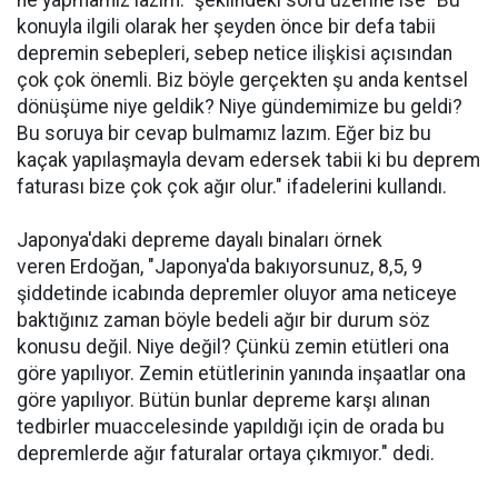
ne yapmamız lazım." şeklindeki soru üzerine ise "Bu
konuyla ilgili olarak her şeyden önce bir defa tabii
depremin sebepleri, sebep netice ilişkisi açısından
çok çok önemli. Biz böyle gerçekten şu anda kentsel
dönüşüme niye geldik? Niye gündemimize bu geldi?
Bu soruya bir cevap bulmamız lazım. Eğer biz bu
kaçak yapılaşmayla devam edersek tabii ki bu deprem
faturası bize çok çok ağır olur." ifadelerini kullandı.
Japonya'daki depreme dayalı binaları örnek
veren Erdoğan, "Japonya'da bakıyorsunuz, 8,5, 9
şiddetinde icabında depremler oluyor ama neticeye
baktığınız zaman böyle bedeli ağır bir durum söz
konusu değil. Niye değil? Çünkü zemin etütleri ona
göre yapılıyor. Zemin etütlerinin yanında inşaatlar ona
göre yapılıyor. Bütün bunlar depreme karşı alınan
tedbirler muaccelesinde yapıldığı için de orada bu
depremlerde ağır faturalar ortaya çıkmıyor." dedi.