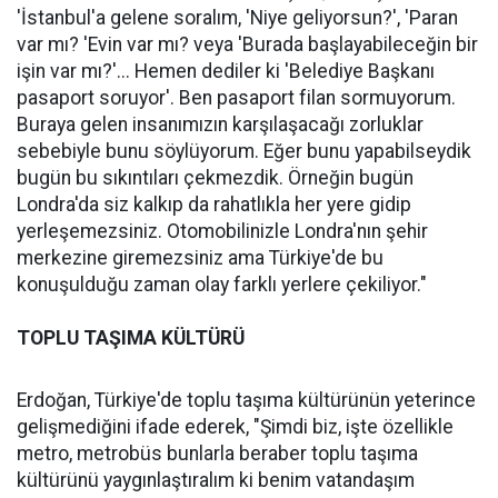
'İstanbul'a gelene soralım, 'Niye geliyorsun?', 'Paran
var mı? 'Evin var mı? veya 'Burada başlayabileceğin bir
işin var mı?'... Hemen dediler ki 'Belediye Başkanı
pasaport soruyor'. Ben pasaport filan sormuyorum.
Buraya gelen insanımızın karşılaşacağı zorluklar
sebebiyle bunu söylüyorum. Eğer bunu yapabilseydik
bugün bu sıkıntıları çekmezdik. Örneğin bugün
Londra'da siz kalkıp da rahatlıkla her yere gidip
yerleşemezsiniz. Otomobilinizle Londra'nın şehir
merkezine giremezsiniz ama Türkiye'de bu
konuşulduğu zaman olay farklı yerlere çekiliyor."
TOPLU TAŞIMA KÜLTÜRÜ
Erdoğan, Türkiye'de toplu taşıma kültürünün yeterince
gelişmediğini ifade ederek, "Şimdi biz, işte özellikle
metro, metrobüs bunlarla beraber toplu taşıma
kültürünü yaygınlaştıralım ki benim vatandaşım