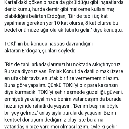
Kartal'daki çöken binada da görüldüğü gibi inşaatlarda
deniz kumu, hurda demir gibi malzeme kullanılmış
olabildiğini belirten Erdoğan, "Bir de tabii üç kat
yapılması gereken yer 10 kat olursa, 8 kat olursa bu
bedel önümüze ağır olarak tabii ki gelir." diye konuştu.
TOKİ'nin bu konuda hassas davrandığını
aktaran Erdoğan, şunları söyledi:
"Biz de tabii arkadaşlarımızı bu noktada sıkıştırıyoruz.
Burada diyoruz yani Emlak Konut da dahil olmak üzere
en ufak bir taviz, en ufak bir fire vermememiz lazım.
Buna göre yapalım. Çünkü TOKİ'yi biz para kazansın
diye kurmadık. TOKİ'yi şehirleşmede güzelliği, güveni,
emniyeti yakalayalım ve benim vatandaşım da burada
huzur içinde rahatlıkla yaşasın. 'Benim başıma böyle
bir şey gelmez' anlayışıyla buralarda yaşasın. Bizim
kentsel dönüşüm dediğimiz olay işte bu ama
vatandaşın bize yardımcı olması lazım. Öyle ki şehir