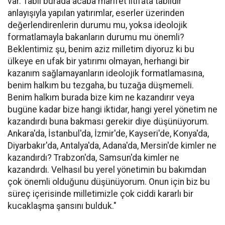
var. Tabii burada acaba marifet iltifata tabiidir
anlayışıyla yapılan yatırımlar, eserler üzerinden
değerlendirenlerin durumu mu, yoksa ideolojik
formatlamayla bakanların durumu mu önemli?
Beklentimiz şu, benim aziz milletim diyoruz ki bu
ülkeye en ufak bir yatırımı olmayan, herhangi bir
kazanım sağlamayanların ideolojik formatlamasına,
benim halkım bu tezgaha, bu tuzağa düşmemeli.
Benim halkım burada bize kim ne kazandırır veya
bugüne kadar bize hangi iktidar, hangi yerel yönetim ne
kazandırdı buna bakması gerekir diye düşünüyorum.
Ankara'da, İstanbul'da, İzmir'de, Kayseri'de, Konya'da,
Diyarbakır'da, Antalya'da, Adana'da, Mersin'de kimler ne
kazandırdı? Trabzon'da, Samsun'da kimler ne
kazandırdı. Velhasıl bu yerel yönetimin bu bakımdan
çok önemli olduğunu düşünüyorum. Onun için biz bu
süreç içerisinde milletimizle çok ciddi kararlı bir
kucaklaşma şansını bulduk."