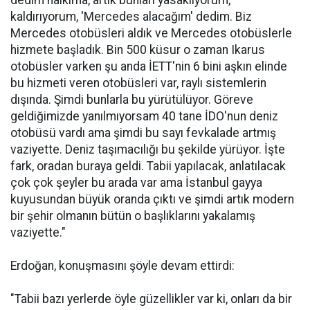
dedim halkıma, artık bunları yasaklıyorum,
kaldırıyorum, 'Mercedes alacağım' dedim. Biz
Mercedes otobüsleri aldık ve Mercedes otobüslerle
hizmete başladık. Bin 500 küsur o zaman Ikarus
otobüsler varken şu anda İETT'nin 6 bini aşkın elinde
bu hizmeti veren otobüsleri var, raylı sistemlerin
dışında. Şimdi bunlarla bu yürütülüyor. Göreve
geldiğimizde yanılmıyorsam 40 tane İDO'nun deniz
otobüsü vardı ama şimdi bu sayı fevkalade artmış
vaziyette. Deniz taşımacılığı bu şekilde yürüyor. İşte
fark, oradan buraya geldi. Tabii yapılacak, anlatılacak
çok çok şeyler bu arada var ama İstanbul gayya
kuyusundan büyük oranda çıktı ve şimdi artık modern
bir şehir olmanın bütün o başlıklarını yakalamış
vaziyette."
Erdoğan, konuşmasını şöyle devam ettirdi:
"Tabii bazı yerlerde öyle güzellikler var ki, onları da bir