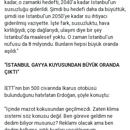
kadar, o zamanki hedefti, 2040'a kadar İstanbul'un
susuzluğu giderildi. Şimdi bu hedefi daha da büyüttük,
şimdi ise İstanbul'un 2050'ye kadar su ihtiyacı
giderilmiş vaziyette. İşte fark, susuzluktu, hava
kirliliğiydi, çöp dağlarıydı, ulaşım diye bir şey
İstanbul'da maalesef yoktu. O zaman İstanbul'un
nüfusu da 8 milyondu. Bunların hepsi büyük oranda
aşıldı."
"İSTANBUL GAYYA KUYUSUNDAN BÜYÜK ORANDA
ÇIKTI"
İETT'nin bin 500 civarında Ikarus otobüsü
bulunduğunu hatırlatan Erdoğan, şöyle konuştu:
"İçinde mazot kokusundan geçilmezdi. Zaten klima
sistemi söz konusu değil. Ben göreve geldim ne
dedim biliyor musunuz? Reklamı olacak ama ben