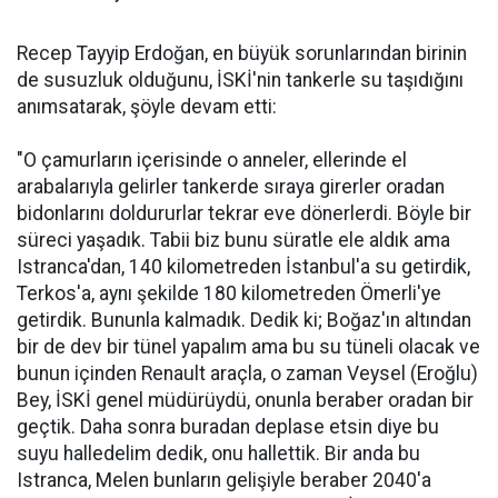
Recep Tayyip Erdoğan, en büyük sorunlarından birinin
de susuzluk olduğunu, İSKİ'nin tankerle su taşıdığını
anımsatarak, şöyle devam etti:
"O çamurların içerisinde o anneler, ellerinde el
arabalarıyla gelirler tankerde sıraya girerler oradan
bidonlarını doldururlar tekrar eve dönerlerdi. Böyle bir
süreci yaşadık. Tabii biz bunu süratle ele aldık ama
Istranca'dan, 140 kilometreden İstanbul'a su getirdik,
Terkos'a, aynı şekilde 180 kilometreden Ömerli'ye
getirdik. Bununla kalmadık. Dedik ki; Boğaz'ın altından
bir de dev bir tünel yapalım ama bu su tüneli olacak ve
bunun içinden Renault araçla, o zaman Veysel (Eroğlu)
Bey, İSKİ genel müdürüydü, onunla beraber oradan bir
geçtik. Daha sonra buradan deplase etsin diye bu
suyu halledelim dedik, onu hallettik. Bir anda bu
Istranca, Melen bunların gelişiyle beraber 2040'a