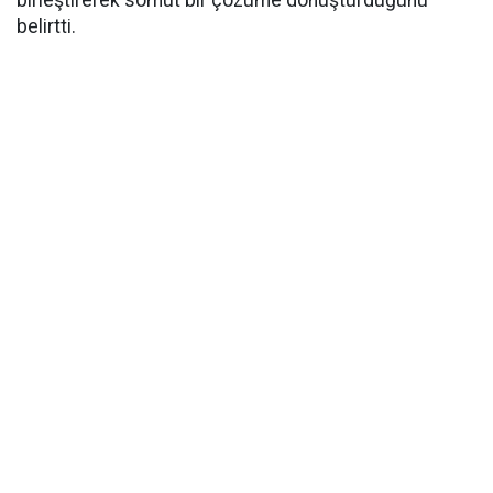
birleştirerek somut bir çözüme dönüştürdüğünü
belirtti.