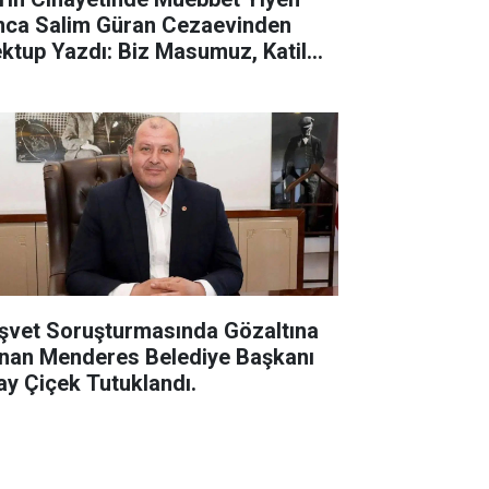
ca Salim Güran Cezaevinden
ktup Yazdı: Biz Masumuz, Katil
ğiliz
şvet Soruşturmasında Gözaltına
ınan Menderes Belediye Başkanı
kay Çiçek Tutuklandı.