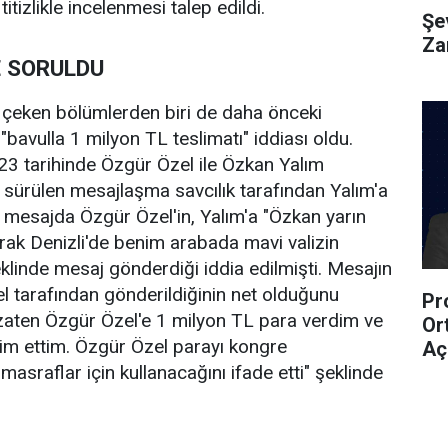
itizlikle incelenmesi talep edildi.
Şe
Za
E SORULDU
 çeken bölümlerden biri de daha önceki
bavulla 1 milyon TL teslimatı" iddiası oldu.
23 tarihinde Özgür Özel ile Özkan Yalım
 sürülen mesajlaşma savcılık tarafından Yalım'a
 mesajda Özgür Özel'in, Yalım'a "Özkan yarın
rak Denizli'de benim arabada mavi valizin
eklinde mesaj gönderdiği iddia edilmişti. Mesajın
 tarafından gönderildiğinin net olduğunu
Pr
 zaten Özgür Özel'e 1 milyon TL para verdim ve
Or
lim ettim. Özgür Özel parayı kongre
Aç
masraflar için kullanacağını ifade etti" şeklinde