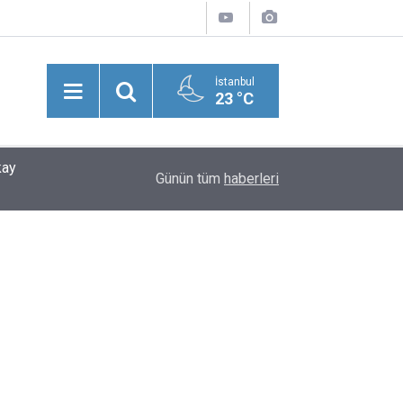
İstanbul
23 °C
kay
21:26
Şevket Bülend Yahnici Yazdı: Bir Zamanlar Söz
Günün tüm
haberleri