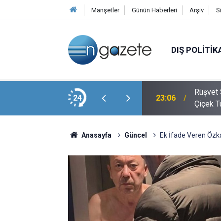
Manşetler
Günün Haberleri
Arşiv
S
DIŞ POLITIK
en Amca Salim Güran Cezaevinden Mektup
Rüşvet 
24
23:06
iz
Çiçek T
Anasayfa
Güncel
Ek İfade Veren Özka