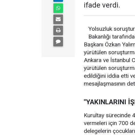
ifade verdi.
Yolsuzluk soruştur
Bakanlığı tarafınd
Başkanı Özkan Yalım,
yürütülen soruşturm
Ankara ve İstanbul C
yürütülen soruşturma
edildiğini iddia etti
mesajlaşmasının deta
"YAKINLARINI İ
Kurultay sürecinde 40
vermeleri için 700 d
delegelerin çocuklar