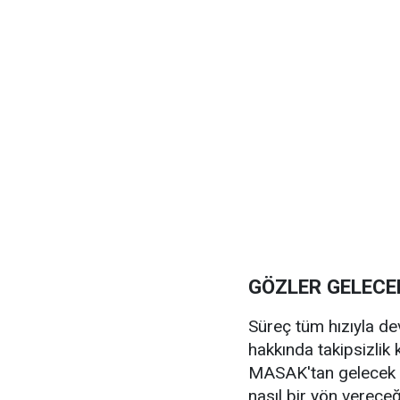
GÖZLER GELEC
Süreç tüm hızıyla de
hakkında takipsizlik k
MASAK'tan gelecek o
nasıl bir yön vereceğ