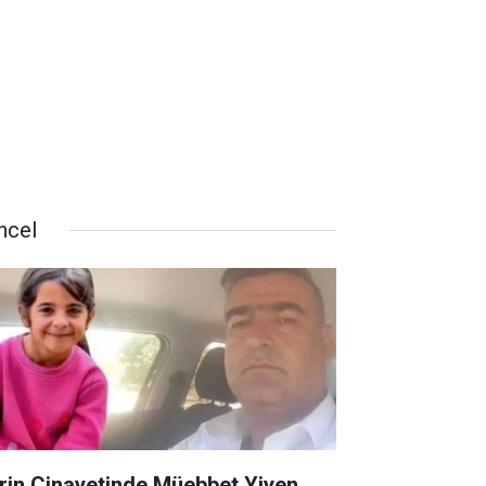
ncel
rin Cinayetinde Müebbet Yiyen