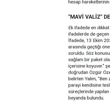
hesap hareketlerinin t
"MAVİ VALİZ" D
Ek ifadede en dikkat
ifadelerde de geçen "
İfadede, 13 Ekim 20
arasında geçtiği öne
soruldu. Söz konusu
sağlam bir paket ola
içerisine koyuver." ş
doğrudan Özgür Özel
belirten Yalım, "Ben
parayı kendisine tes
süreçlerinde yapılan 
beyanda bulundu.