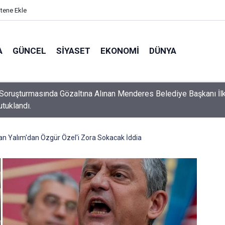
itene Ekle
A
GÜNCEL
SIYASET
EKONOMI
DÜNYA
Soruşturmasında Gözaltına Alınan Menderes Belediye Başkanı İl
utuklandı.
n Yalım'dan Özgür Özel'i Zora Sokacak İddia