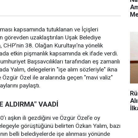
Am
Me
De
ması kapsamında tutuklanan ve İçişleri
an görevden uzaklaştırılan Uşak Belediye
 CHP'nin 38. Olağan Kurultayı'na yönelik
ada etkin pişmanlık kapsamında ek ifade verdi.
umhuriyet Başsavcılıkları tarafından eş zamanlı
da Yalım, delegelerin "işe alım sözleriyle" ikna
 ve Özgür Özel ile aralarında geçen "mavi valiz"
ylarını paylaştı.
Rü
Al
ŞE ALDIRMA" VAADİ
İl
’ı aşkın ili gezdiğini ve Özgür Özel’e oy
elegeyle görüştüğünü belirten Özkan Yalım, bazı
ının belli belediyelerde işe alınması yönünde