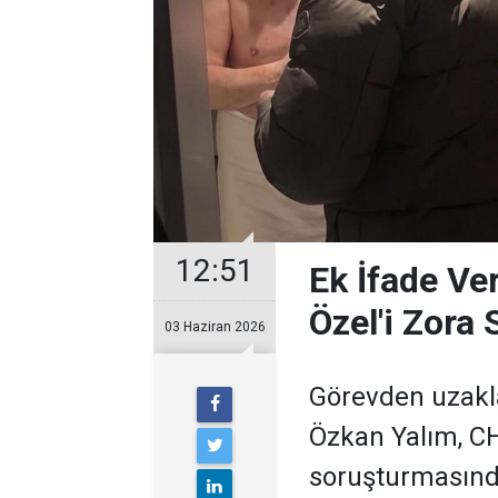
12:51
Ek İfade Ve
Özel'i Zora
03 Haziran 2026
Görevden uzakla
Özkan Yalım, CH
soruşturmasınd