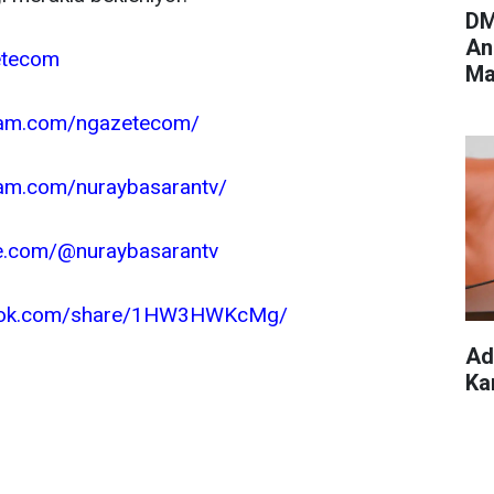
DM
An
etecom
Ma
Ya
gram.com/ngazetecom/
ram.com/nuraybasarantv/
e.com/@nuraybasarantv
book.com/share/1HW3HWKcMg/
Ad
Ka