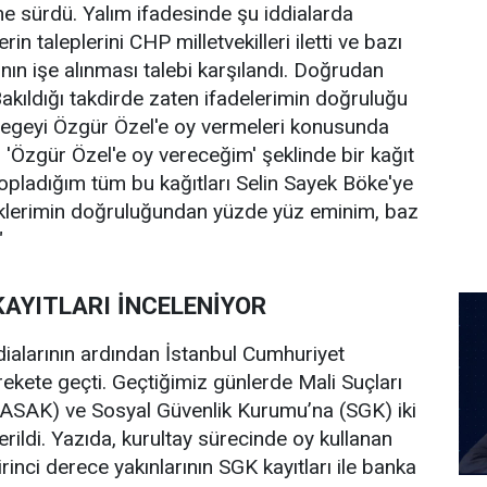
ne sürdü. Yalım ifadesinde şu iddialarda
in taleplerini CHP milletvekilleri iletti ve bazı
nın işe alınması talebi karşılandı. Doğrudan
. Bakıldığı takdirde zaten ifadelerimin doğruluğu
elegeyi Özgür Özel'e oy vermeleri konusunda
, 'Özgür Özel'e oy vereceğim' şeklinde bir kağıt
topladığım tüm bu kağıtları Selin Sayek Böke'ye
diklerimin doğruluğundan yüzde yüz eminim, baz
"
KAYITLARI İNCELENİYOR
dialarının ardından İstanbul Cumhuriyet
rekete geçti. Geçtiğimiz günlerde Mali Suçları
ASAK) ve Sosyal Güvenlik Kurumu’na (SGK) iki
rildi. Yazıda, kurultay sürecinde oy kullanan
rinci derece yakınlarının SGK kayıtları ile banka