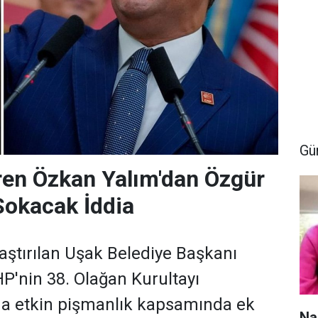
Gü
ren Özkan Yalım'dan Özgür
 Sokacak İddia
ştırılan Uşak Belediye Başkanı
P'nin 38. Olağan Kurultayı
a etkin pişmanlık kapsamında ek
Na