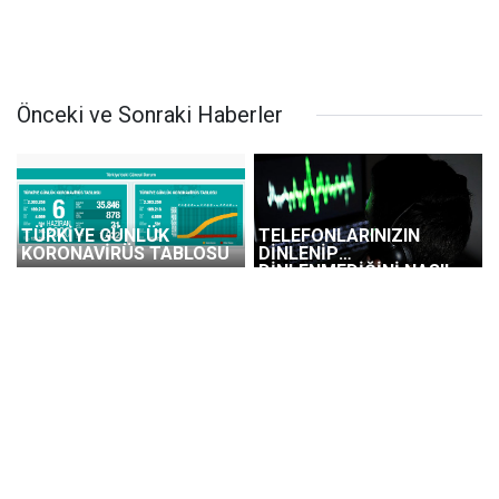
Önceki ve Sonraki Haberler
TÜRKİYE GÜNLÜK
TELEFONLARINIZIN
KORONAVİRÜS TABLOSU
DİNLENİP
DİNLENMEDİĞİNİ NASIL
ANLARSINIZ ?