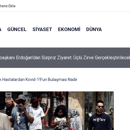
itene Ekle
A
GÜNCEL
SIYASET
EKONOMI
DÜNYA
aşkanı Erdoğan’dan Sürpriz Ziyaret: Üçlü Zirve Gerçekleştirilece
Hastalardan Kovid-19'un Bulaşması Nadir