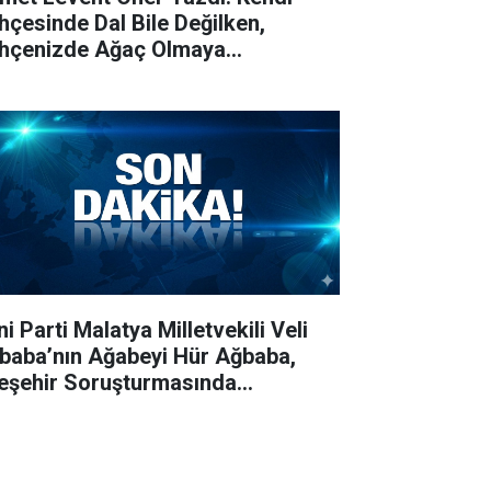
hçesinde Dal Bile Değilken,
hçenizde Ağaç Olmaya
veslenenlerden Medet Ummayın!
i Parti Malatya Milletvekili Veli
baba’nın Ağabeyi Hür Ağbaba,
eşehir Soruşturmasında
tuklandı