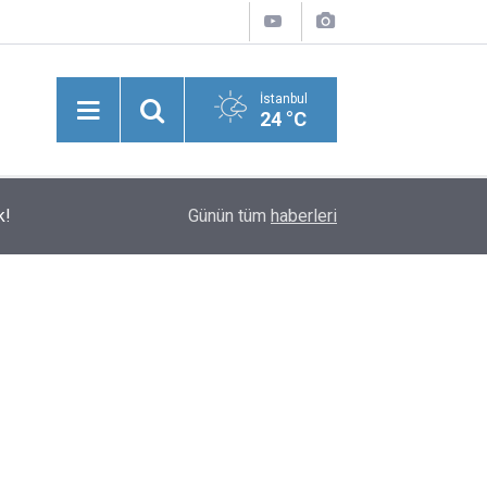
İstanbul
24 °C
Ahmet Levent Öner Yazdı: Kendi Bahçesinde Dal
k!
07:59
Günün tüm
haberleri
Ağaç Olmaya Heveslenenlerden Medet Ummayı