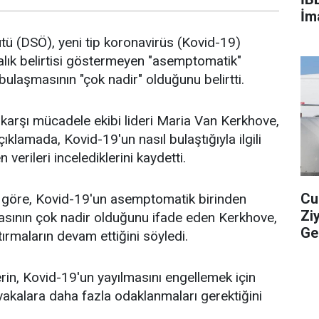
İm
ü (DSÖ), yeni tip koronavirüs (Kovid-19)
talık belirtisi göstermeyen "asemptomatik"
bulaşmasının "çok nadir" olduğunu belirtti.
karşı mücadele ekibi lideri Maria Van Kerkhove,
ıklamada, Kovid-19'un nasıl bulaştığıyla ilgili
n verileri incelediklerini kaydetti.
Cu
ere göre, Kovid-19'un asemptomatik birinden
Zi
asının çok nadir olduğunu ifade eden Kerkhove,
Ge
ştırmaların devam ettiğini söyledi.
in, Kovid-19'un yayılmasını engellemek için
kalara daha fazla odaklanmaları gerektiğini