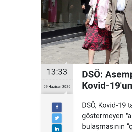
13:33
DSÖ: Asemp
Kovid-19'un
09 Haziran 2020
DSÖ, Kovid-19 ta
göstermeyen "a
bulaşmasının "ç