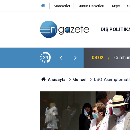
Manşetler
Günün Haberleri
Arşiv
S
DIŞ POLITIK
moğlu Dahil Tüm Tutukluların...
24
08:02
Cumhurb
Anasayfa
Güncel
DSÖ: Asemptomatik 