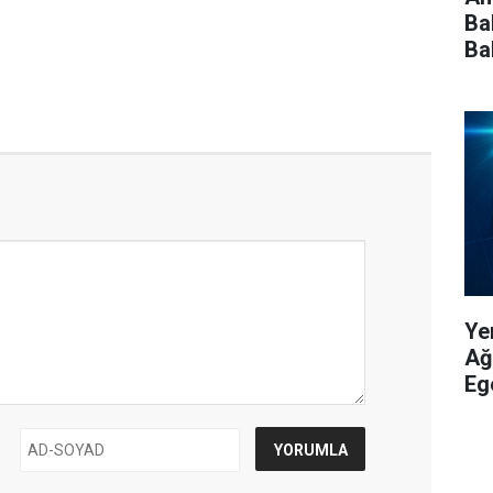
Ba
Ba
He
Yen
Ağ
Eg
Tu