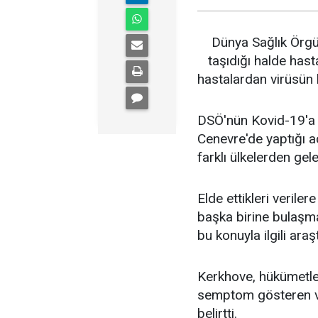
Dünya Sağlık Örgüt
taşıdığı halde has
hastalardan virüsün 
DSÖ'nün Kovid-19'a 
Cenevre'de yaptığı aç
farklı ülkelerden gele
Elde ettikleri veril
başka birine bulaşm
bu konuyla ilgili ara
Kerkhove, hükümetler
semptom gösteren va
belirtti.