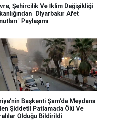
re, Şehircilik Ve İklim Değişikliği
kanlığından "Diyarbakır Afet
nutları" Paylaşımı
riye'nin Başkenti Şam’da Meydana
len Şiddetli Patlamada Ölü Ve
alılar Olduğu Bildirildi