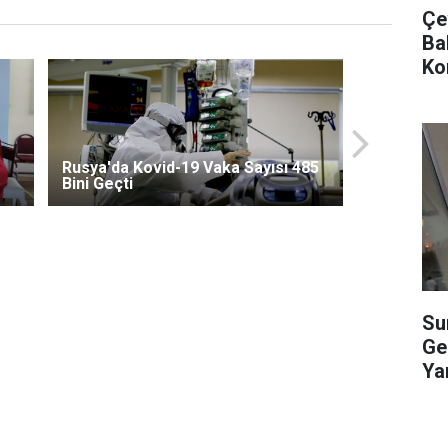
Çev
Ba
Ko
Rusya'da Kovid-19 Vaka Sayısı 485
Bini Geçti
Su
Ge
Yar