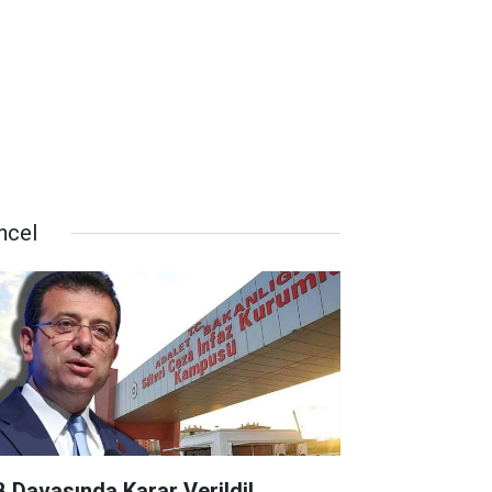
ncel
B Davasında Karar Verildi!