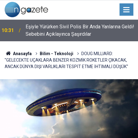
Eşiyle Yürürken Sivil Polis Bir Anda Yanlarına Geldi!
10:31
Sebebini Açıklayınca Şaşırdılar
Anasayfa
Bilim - Teknoloji
DOUG MILLIARD:
''GELECEKTE UÇAKLARA BENZER KOZMİK ROKETLER ÇIKACAK,
ANCAK DÜNYA DIŞI VARLIKLARI TESPİT ETME İHTİMALİ DÜŞÜK''