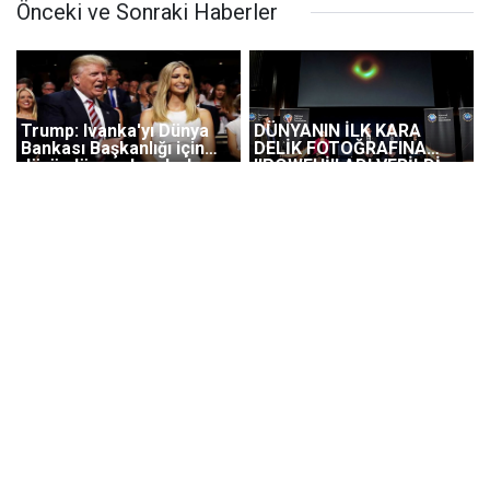
Önceki ve Sonraki Haberler
Trump: Ivanka'yı Dünya
DÜNYANIN İLK KARA
Bankası Başkanlığı için
DELİK FOTOĞRAFINA
düşündüm, rakamlarla
''POWEHİ'' ADI VERİLDİ
arası çok iyi