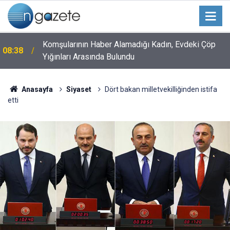
Komşularının Haber Alamadığı Kadın, Evdeki Çöp
08:38
Yığınları Arasında Bulundu
Anasayfa
Siyaset
Dört bakan milletvekilliğinden istifa
etti