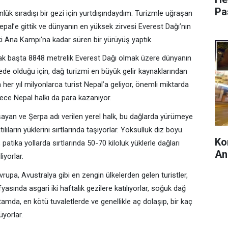
Pa
lük sıradışı bir gezi için yurtdışındaydım. Turizmle uğraşan
epal’e gittik ve dünyanın en yüksek zirvesi Everest Dağı’nın
i Ana Kampı’na kadar süren bir yürüyüş yaptık.
cak başta 8848 metrelik Everest Dağı olmak üzere dünyanın
ede olduğu için, dağ turizmi en büyük gelir kaynaklarından
n her yıl milyonlarca turist Nepal’a geliyor, önemli miktarda
lece Nepal halkı da para kazanıyor.
ayan ve Şerpa adı verilen yerel halk, bu dağlarda yürümeye
ıların yüklerini sırtlarında taşıyorlar. Yoksulluk diz boyu.
Ko
 patika yollarda sırtlarında 50-70 kiloluk yüklerle dağları
An
iyorlar.
upa, Avustralya gibi en zengin ülkelerden gelen turistler,
sında asgari iki haftalık gezilere katılıyorlar, soğuk dağ
rtamda, en kötü tuvaletlerde ve genellikle aç dolaşıp, bir kaç
üyorlar.