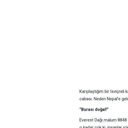
Karşılaştığım bir İsviçreli
cabası. Neden Nepal’e geldi
“Burası doğal!”
Everest Dağı malum 8848 me
o kadar çok ki, insanlar i