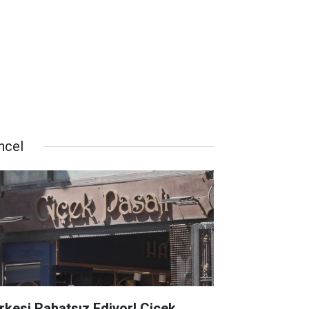
ncel
rkesi Rahatsız Ediyor! Çiçek