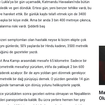
e Lukla’ya bir gün uçamadık, Katmandu Havaalanı’nda bütün
edik ve geri döndük. Ertesi gün, yeni benzer tehlike vardı, bu
e hareket ettik. Bir günlük kaybı telafi etmek için de 3400
aşka bir köye indik. Ama bir anda 3 bin 400 metreye çıkınca,
alanma riski vardı. Şiddetli baş
nzeri semptomları olan hastalık neyse ki bizim ekipte çok
ynı günlerde, 50’li yaşlarda bir Hindu kadının, 3500 metrelik
üğünü de gazeteler yazdı.
est Ana Kampı arasındaki mesafe 65 kilometre. Sadece bir
ometrelik mesafeyi yürürken, irtifa da yaklaşık 2 bin 600
giderek azalıyor. Bir de aynı yoldan geri dönmek gerekiyor.
ometrelik bir dağ yürüyüşü demek. O yüzden genelde 14 gün
 günde tamamak için dönüş yolunu helikopterle yaptık.
Ma
ce yürüdükten sonra geceleri ısıtma olmayan ve Nepallilerin
Ol
leri pansiyonlarda kaldık. Bu ücra yerlere hemen her şey