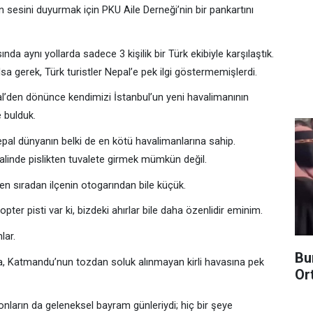
n sesini duyurmak için PKU Aile Derneği’nin bir pankartını
nda aynı yollarda sadece 3 kişilik bir Türk ekibiyle karşılaştık.
sa gerek, Türk turistler Nepal’e pek ilgi göstermemişlerdi.
’den dönünce kendimizi İstanbul’un yeni havalimanının
e bulduk.
pal dünyanın belki de en kötü havalimanlarına sahip.
alinde pislikten tuvalete girmek mümkün değil.
 en sıradan ilçenin otogarından bile küçük.
opter pisti var ki, bizdeki ahırlar bile daha özenlidir eminim.
lar.
Bu
ığa, Katmandu’nun tozdan soluk alınmayan kirli havasına pek
Or
ların da geleneksel bayram günleriydi; hiç bir şeye