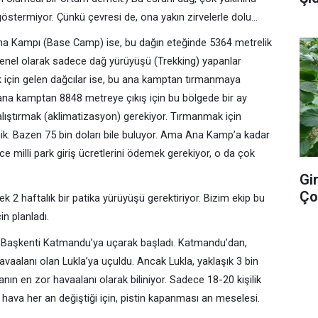
östermiyor. Çünkü çevresi de, ona yakın zirvelerle dolu...
Ana Kampı (Base Camp) ise, bu dağın eteğinde 5364 metrelik
enel olarak sadece dağ yürüyüşü (Trekking) yapanlar
k için gelen dağcılar ise, bu ana kamptan tırmanmaya
 ana kamptan 8848 metreye çıkış için bu bölgede bir ay
lıştırmak (aklimatizasyon) gerekiyor. Tırmanmak için
. Bazen 75 bin doları bile buluyor. Ama Ana Kamp’a kadar
ce milli park giriş ücretlerini ödemek gerekiyor, o da çok
Gi
Ço
2 haftalık bir patika yürüyüşü gerektiriyor. Bizim ekip bu
in planladı.
n Başkenti Katmandu’ya uçarak başladı. Katmandu’dan,
avaalanı olan Lukla’ya uçuldu. Ancak Lukla, yaklaşık 3 bin
nın en zor havaalanı olarak biliniyor. Sadece 18-20 kişilik
e hava her an değiştiği için, pistin kapanması an meselesi.