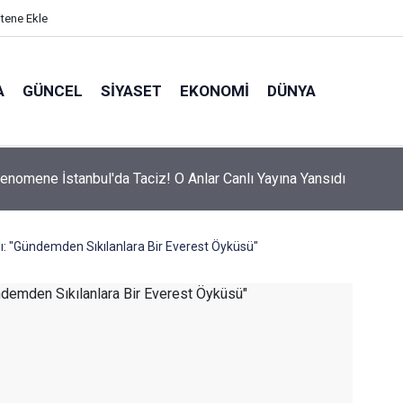
itene Ekle
A
GÜNCEL
SIYASET
EKONOMI
DÜNYA
Fenomene İstanbul'da Taciz! O Anlar Canlı Yayına Yansıdı
: "Gündemden Sıkılanlara Bir Everest Öyküsü"