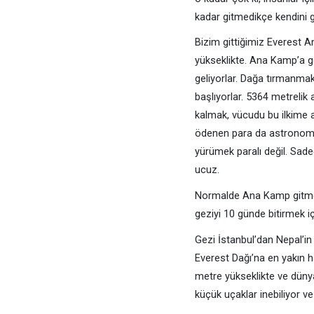
kadar gitmedikçe kendini g
Bizim gittiğimiz Everest 
yükseklikte. Ana Kamp’a g
geliyorlar. Dağa tırmanma
başlıyorlar. 5364 metrelik
kalmak, vücudu bu ilkime a
ödenen para da astronomik
yürümek paralı değil. Sade
ucuz.
Normalde Ana Kamp gitmek 
geziyi 10 günde bitirmek iç
Gezi İstanbul’dan Nepal’i
Everest Dağı’na en yakın h
metre yükseklikte ve dünya
küçük uçaklar inebiliyor v