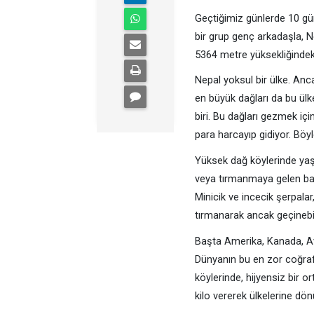
Geçtiğimiz günlerde 10 gün
bir grup genç arkadaşla, N
5364 metre yüksekliğindek
Nepal yoksul bir ülke. An
en büyük dağları da bu ülk
biri. Bu dağları gezmek içi
para harcayıp gidiyor. Böy
Yüksek dağ köylerinde yaş
veya tırmanmaya gelen batıl
Minicik ve incecik şerpalar,
tırmanarak ancak geçinebil
Başta Amerika, Kanada, Avr
Dünyanın bu en zor coğrafya
köylerinde, hijyensiz bir o
kilo vererek ülkelerine dön