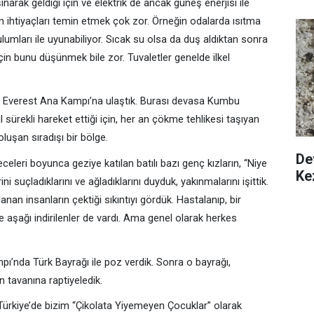
ınarak geldiği için ve elektrik de ancak güneş enerjisi ile
üm ihtiyaçları temin etmek çok zor. Örneğin odalarda ısıtma
lumları ile uyunabiliyor. Sıcak su olsa da duş aldıktan sonra
in bunu düşünmek bile zor. Tuvaletler genelde ilkel
 Everest Ana Kampı’na ulaştık. Burası devasa Kumbu
sürekli hareket ettiği için, her an çökme tehlikesi taşıyan
luşan sıradışı bir bölge.
Dev
eleri boyunca geziye katılan batılı bazı genç kızların, “Niye
Ke
ni suçladıklarını ve ağladıklarını duyduk, yakınmalarını işittik.
anan insanların çektiği sıkıntıyı gördük. Hastalanıp, bir
e aşağı indirilenler de vardı. Ama genel olarak herkes
’nda Türk Bayrağı ile poz verdik. Sonra o bayrağı,
n tavanına raptiyeledik.
Türkiye’de bizim “Çikolata Yiyemeyen Çocuklar” olarak