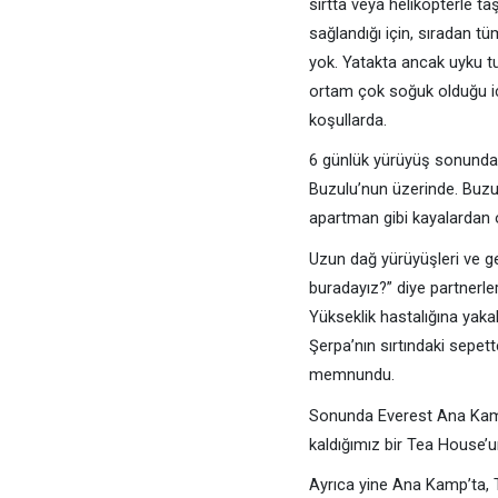
sırtta veya helikopterle taş
sağlandığı için, sıradan t
yok. Yatakta ancak uyku tu
ortam çok soğuk olduğu iç
koşullarda.
6 günlük yürüyüş sonunda
Buzulu’nun üzerinde. Buzul 
apartman gibi kayalardan o
Uzun dağ yürüyüşleri ve gec
buradayız?” diye partnerleri
Yükseklik hastalığına yakal
Şerpa’nın sırtındaki sepett
memnundu.
Sonunda Everest Ana Kampı
kaldığımız bir Tea House’u
Ayrıca yine Ana Kamp’ta, 