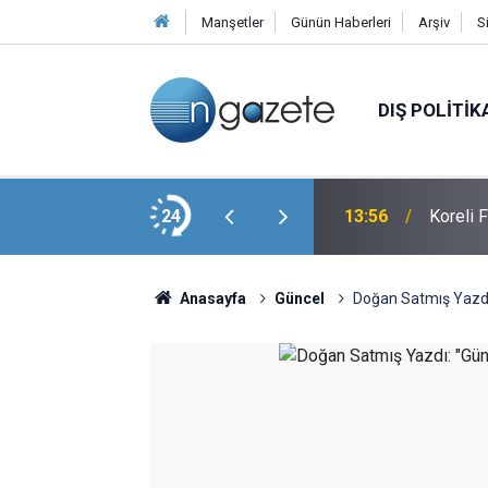
Manşetler
Günün Haberleri
Arşiv
S
DIŞ POLITIK
Pasajı'nda Tartışma Yaratan Görüntü
24
13:56
Koreli 
Anasayfa
Güncel
Doğan Satmış Yazdı