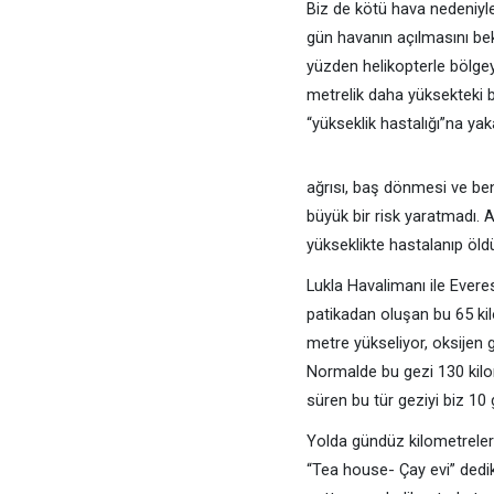
Biz de kötü hava nedeniyl
gün havanın açılmasını bekl
yüzden helikopterle bölgey
metrelik daha yüksekteki b
“yükseklik hastalığı”na yak
ağrısı, baş dönmesi ve be
büyük bir risk yaratmadı. A
yükseklikte hastalanıp öld
Lukla Havalimanı ile Ever
patikadan oluşan bu 65 kil
metre yükseliyor, oksijen 
Normalde bu gezi 130 kil
süren bu tür geziyi biz 10
Yolda gündüz kilometreler
“Tea house- Çay evi” dedik