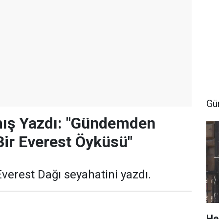
Gü
ış Yazdı: "Gündemden
 Bir Everest Öyküsü"
verest Dağı seyahatini yazdı.
He