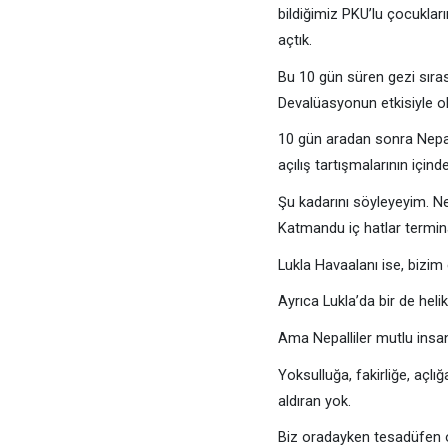
bildiğimiz PKU’lu çocukları
açtık.
Bu 10 gün süren gezi sırası
Devalüasyonun etkisiyle ol
10 gün aradan sonra Nepal
açılış tartışmalarının içind
Şu kadarını söyleyeyim. Ne
Katmandu iç hatlar termin
Lukla Havaalanı ise, bizim
Ayrıca Lukla’da bir de helik
Ama Nepalliler mutlu insan
Yoksulluğa, fakirliğe, açl
aldıran yok.
Biz oradayken tesadüfen on