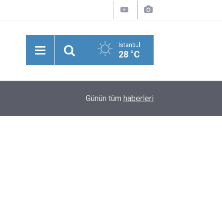
İstanbul
28 °C
13:54
Adana'da Korkunç İddia: Kadın Şiddet Ve Fuhuş B
Günün tüm
haberleri