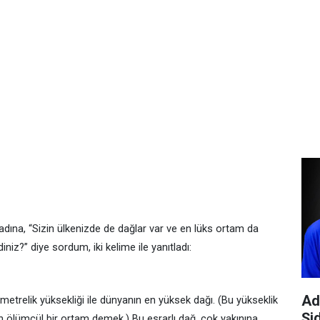
 kadına, “Sizin ülkenizde de dağlar var ve en lüks ortam da
niz?” diye sordum, iki kelime ile yanıtladı:
Ad
trelik yüksekliği ile dünyanın en yüksek dağı. (Bu yükseklik
Şi
çin ölümcül bir ortam demek.) Bu esrarlı dağ, çok yakınına