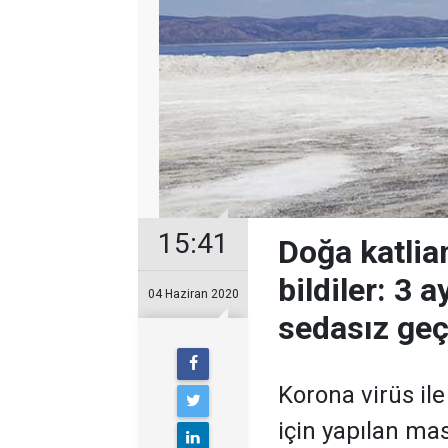
15:41
Doğa katliam
bildiler: 3 
04 Haziran 2020
sedasız geç
Korona virüs il
için yapılan ma