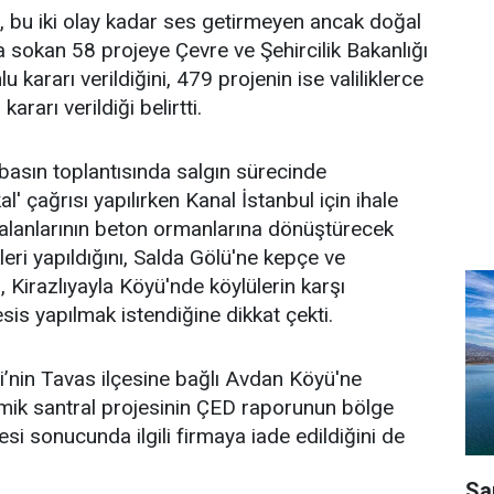
, bu iki olay kadar ses getirmeyen ancak doğal
ına sokan 58 projeye Çevre ve Şehircilik Bakanlığı
 kararı verildiğini, 479 projenin ise valiliklerce
kararı verildiği belirtti.
basın toplantısında salgın sürecinde
l' çağrısı yapılırken Kanal İstanbul için ihale
it alanlarının beton ormanlarına dönüştürecek
leri yapıldığını, Salda Gölü'ne kepçe ve
, Kirazlıyayla Köyü'nde köylülerin karşı
is yapılmak istendiğine dikkat çekti.
i’nin Tavas ilçesine bağlı Avdan Köyü'ne
mik santral projesinin ÇED raporunun bölge
si sonucunda ilgili firmaya iade edildiğini de
Sa