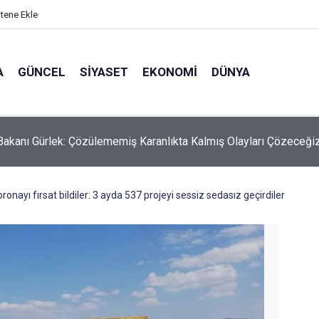
itene Ekle
A
GÜNCEL
SIYASET
EKONOMI
DÜNYA
Bakanı Gürlek: Çözülememiş Karanlıkta Kalmış Olayları Çözeceği
ronayı fırsat bildiler: 3 ayda 537 projeyi sessiz sedasız geçirdiler