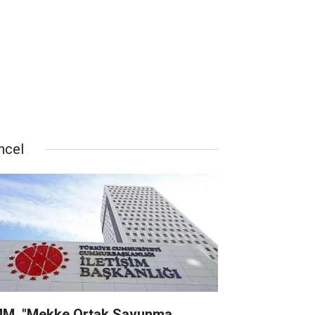
ncel
M, "Mekke Ortak Savunma