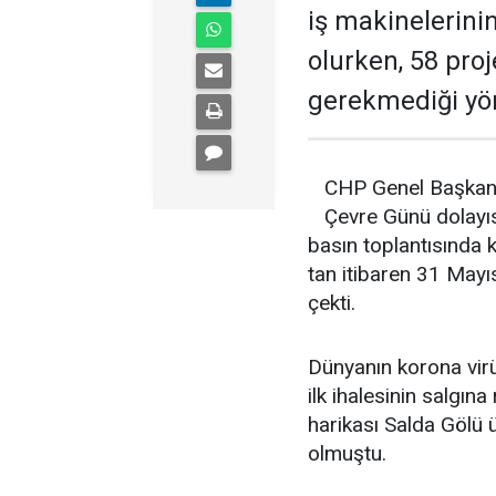
iş makinelerini
olurken, 58 pro
gerekmediği yön
CHP Genel Başkan 
Çevre Günü dolayıs
basın toplantısında 
tan itibaren 31 Mayı
çekti.
Dünyanın korona virü
ilk ihalesinin salgı
harikası Salda Gölü 
olmuştu.