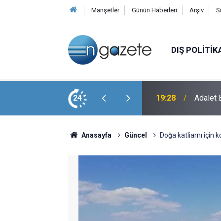
Manşetler
Günün Haberleri
Arşiv
S
DIŞ POLITIK
laşması'nın NATO'nun 5. Maddesiyle
24
19:28
Adalet 
Anasayfa
Güncel
Doğa katliamı için ko