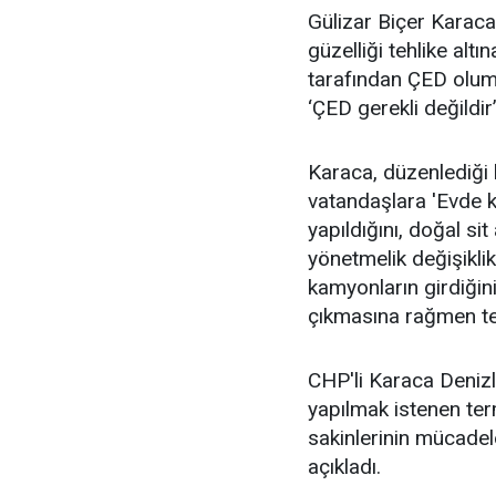
Gülizar Biçer Karaca
güzelliği tehlike alt
tarafından ÇED olumlu
‘ÇED gerekli değildir’ 
Karaca, düzenlediği 
vatandaşlara 'Evde ka
yapıldığını, doğal s
yönetmelik değişiklik
kamyonların girdiğini
çıkmasına rağmen tes
CHP'li Karaca Denizl
yapılmak istenen ter
sakinlerinin mücadele
açıkladı.