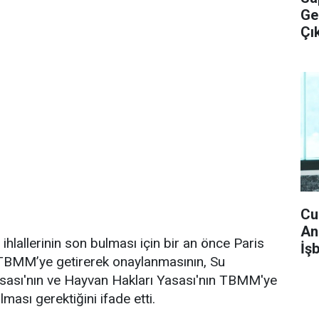
Ge
Çık
Cu
An
ihlallerinin son bulması için bir an önce Paris
İş
 TBMM’ye getirerek onaylanmasının, Su
asası'nın ve Hayvan Hakları Yasası'nın TBMM'ye
ılması gerektiğini ifade etti.