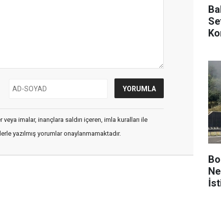
Ba
Se
Ko
Sü
veya imalar, inançlara saldırı içeren, imla kuralları ile
flerle yazılmış yorumlar onaylanmamaktadır.
Bo
Ne
İs