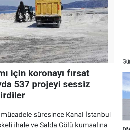
Gü
ı için koronayı fırsat
ayda 537 projeyi sessiz
irdiler
e mücadele süresince Kanal İstanbul
skeli ihale ve Salda Gölü kumsalına
DM