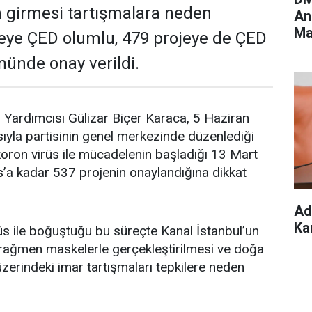
n girmesi tartışmalara neden
An
Ma
jeye ÇED olumlu, 479 projeye de ÇED
Ya
ünde onay verildi.
Yardımcısı Gülizar Biçer Karaca, 5 Haziran
ıyla partisinin genel merkezinde düzenlediği
koron virüs ile mücadelenin başladığı 13 Mart
s’a kadar 537 projenin onaylandığına dikkat
Ad
Ka
s ile boğuştuğu bu süreçte Kanal İstanbul’un
na rağmen maskelerle gerçekleştirilmesi ve doğa
üzerindeki imar tartışmaları tepkilere neden