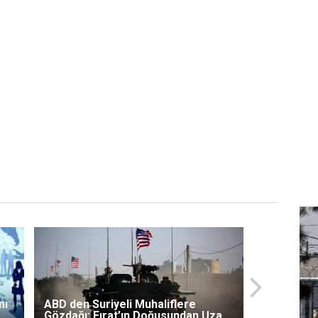
mı
ABD den Suriyeli Muhaliflere
Gözdağı: Fırat’ın Doğusundan Uzak