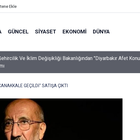
itene Ekle
A
GÜNCEL
SIYASET
EKONOMI
DÜNYA
ehircilik Ve İklim Değişikliği Bakanlığından "Diyarbakır Afet Konut
mı
"ÇANAKKALE GEÇİLDİ" SATIŞA ÇIKTI