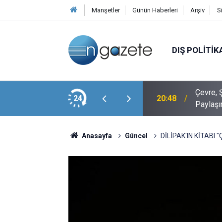
Manşetler
Günün Haberleri
Arşiv
S
DIŞ POLITIK
Veli Ağbaba’nın Ağabeyi Hür Ağbaba, Egeşehir
Çevre, Ş
24
20:48
Paylaşı
Anasayfa
Güncel
DİLİPAK'IN KİTABI 