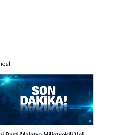
ncel
i Parti Malatya Milletvekili Veli