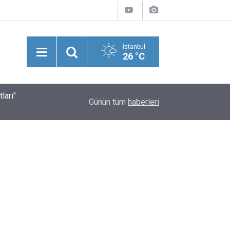
İstanbul
26 °C
ları"
Suriye'nin Başkenti Şam’da Meydana Gelen Şidd
20:43
Günün tüm
haberleri
Yaralılar Olduğu Bildirildi