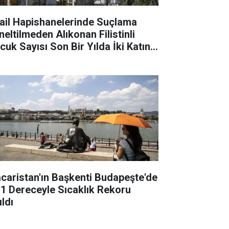
rail Hapishanelerinde Suçlama
neltilmeden Alıkonan Filistinli
cuk Sayısı Son Bir Yılda İki Katına
tı
caristan'ın Başkenti Budapeşte'de
,1 Dereceyle Sıcaklık Rekoru
ıldı