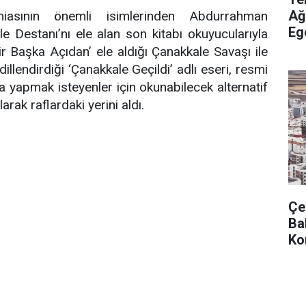
Ağ
asının önemli isimlerinden Abdurrahman
Eg
ale Destanı’nı ele alan son kitabı okuyucularıyla
Tu
Bir Başka Açıdan’ ele aldığı Çanakkale Savaşı ile
nı dillendirdiği ‘Çanakkale Geçildi’ adlı eseri, resmi
a yapmak isteyenler için okunabilecek alternatif
arak raflardaki yerini aldı.
Çev
Ba
Ko