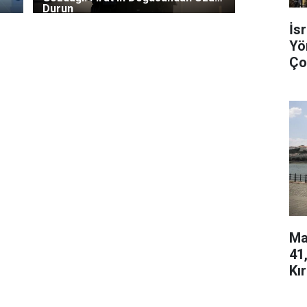
Durun
İs
Yö
Ço
Çık
Ma
41
Kır