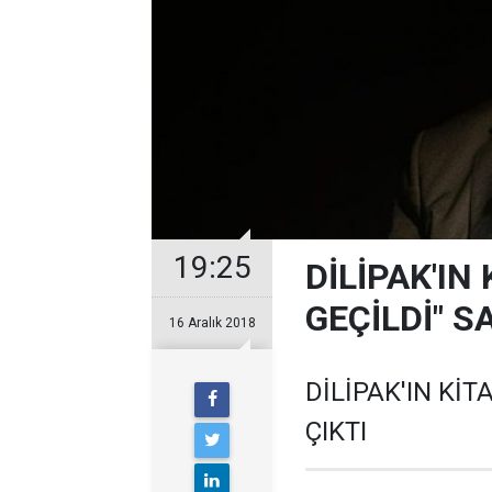
19:25
DİLİPAK'IN
GEÇİLDİ" S
16 Aralık 2018
DİLİPAK'IN KİT
ÇIKTI