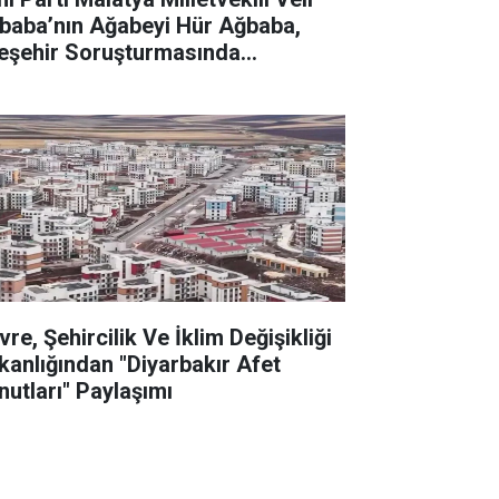
baba’nın Ağabeyi Hür Ağbaba,
eşehir Soruşturmasında
tuklandı
re, Şehircilik Ve İklim Değişikliği
kanlığından "Diyarbakır Afet
nutları" Paylaşımı