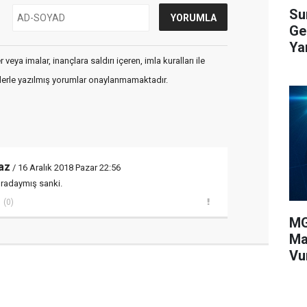
Su
Ge
Yar
veya imalar, inançlara saldırı içeren, imla kuralları ile
flerle yazılmış yorumlar onaylanmamaktadır.
az
/ 16 Aralık 2018 Pazar 22:56
oradaymış sanki.
(0)
MG
Ma
Vu